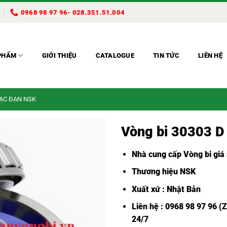
0968 98 97 96- 028.351.51.004
PHẨM
GIỚI THIỆU
CATALOGUE
TIN TỨC
LIÊN HỆ
BẠC ĐẠN NSK
Vòng bi 30303 D
Nhà cung cấp Vòng bi giá 
Thương hiệu NSK
Xuất xứ : Nhật Bản
Liên hệ : 0968 98 97 96 (
24/7