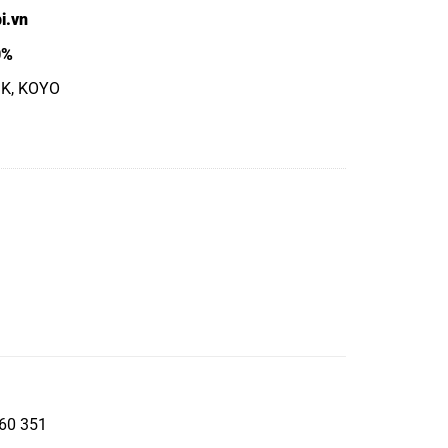
i.vn
0%
SK, KOYO
 60 351