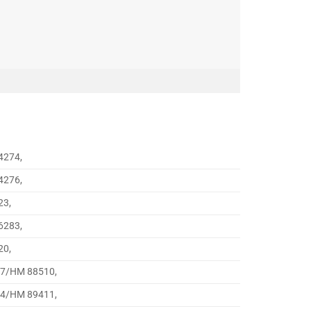
4274,
4276,
23,
6283,
20,
47/HM 88510,
44/HM 89411,