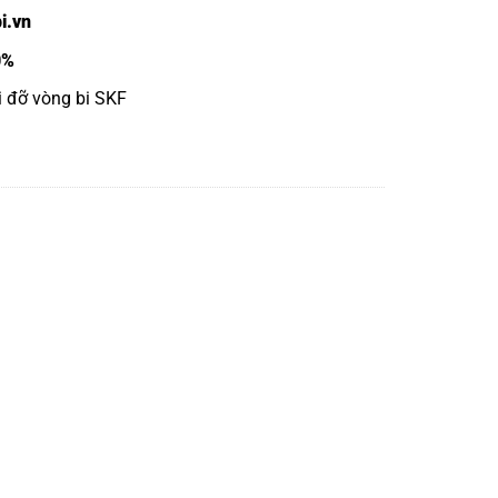
i.vn
0%
ối đỡ vòng bi SKF