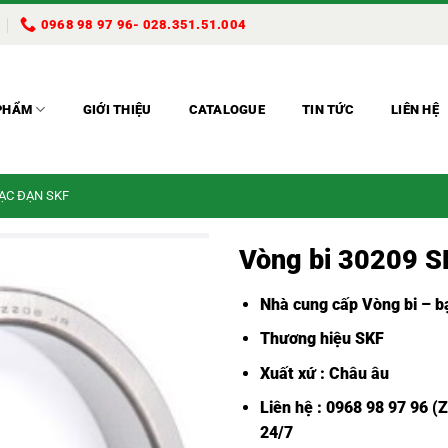
0968 98 97 96- 028.351.51.004
PHẨM
GIỚI THIỆU
CATALOGUE
TIN TỨC
LIÊN HỆ
BẠC ĐẠN SKF
Vòng bi 30209 S
Nhà cung cấp Vòng bi – bạ
Thương hiệu SKF
Xuất xứ : Châu âu
Liên hệ : 0968 98 97 96 (
24/7