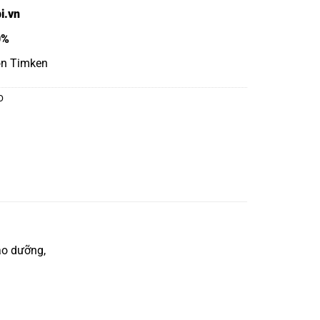
i.vn
0%
ôn Timken
O
ảo dưỡng,