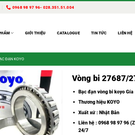
0968 98 97 96- 028.351.51.004
PHẨM
GIỚI THIỆU
CATALOGUE
TIN TỨC
LIÊN HỆ
BẠC ĐẠN KOYO
Vòng bi 27687/
Bạc đạn vòng bi koyo Gía 
Thương hiệu KOYO
Xuất xứ : Nhật Bản
Liên hệ : 0968 98 97 96 (
24/7