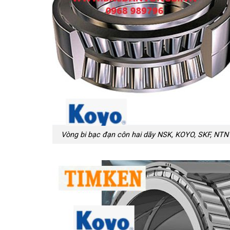
Vòng bi bạc đạn côn hai dãy NSK, KOYO, SKF, NTN