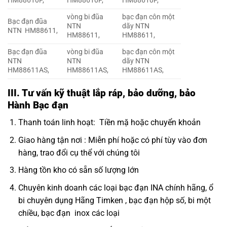
HM88610P,
HM88610P,
HM88610P,
vòng bi đũa
bạc đạn côn một
Bạc đạn đũa
NTN
dãy NTN
NTN HM88611,
HM88611,
HM88611,
Bạc đạn đũa
vòng bi đũa
bạc đạn côn một
NTN
NTN
dãy NTN
HM88611AS,
HM88611AS,
HM88611AS,
III. Tư vấn kỹ thuật lắp ráp, bảo dưỡng, bảo
Hành Bạc đạn
Thanh toán linh hoạt: Tiền mặ hoặc chuyển khoản
Giao hàng tận nơi : Miễn phí hoặc có phí tùy vào đơn
hàng, trao đổi cụ thể với chúng tôi
Hàng tồn kho có sẵn số lượng lớn
Chuyên kinh doanh các loại bạc đạn INA chính hãng,
ổ
bi chuyên dụng Hãng Timken
, bạc đạn hộp số, bi một
chiều, bạc đạn inox các loại