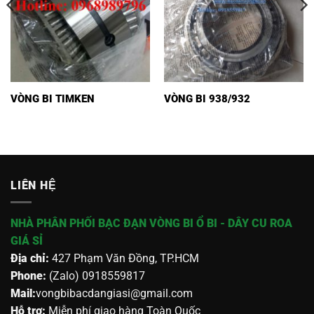
VÒNG BI TIMKEN
VÒNG BI 938/932
LIÊN HỆ
NHÀ PHÂN PHỐI BẠC ĐẠN VÒNG BI Ổ BI - DÂY CU ROA
GIÁ SỈ
Địa chỉ:
427 Phạm Văn Đồng, TP.HCM
Phone:
(Zalo) 0918559817
Mail:
vongbibacdangiasi@gmail.com
Hỗ trợ:
Miễn phí giao hàng Toàn Quốc