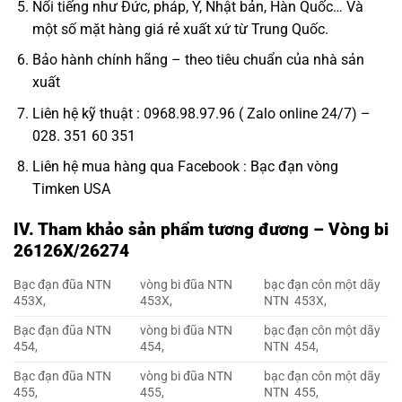
Nổi tiếng như Đức, pháp, Ý, Nhật bản, Hàn Quốc… Và
một số mặt hàng giá rẻ xuất xứ từ Trung Quốc.
Bảo hành chính hãng – theo tiêu chuẩn của nhà sản
xuất
Liên hệ kỹ thuật : 0968.98.97.96 ( Zalo online 24/7) –
028. 351 60 351
Liên hệ mua hàng qua Facebook :
Bạc đạn vòng
Timken USA
IV. Tham khảo sản phẩm tương đương – Vòng bi
26126X/26274
Bạc đạn đũa NTN
vòng bi đũa NTN
bạc đạn côn một dãy
453X,
453X,
NTN 453X,
Bạc đạn đũa NTN
vòng bi đũa NTN
bạc đạn côn một dãy
454,
454,
NTN 454,
Bạc đạn đũa NTN
vòng bi đũa NTN
bạc đạn côn một dãy
455,
455,
NTN 455,