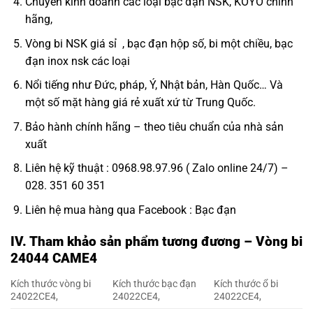
Chuyên kinh doanh các loại bạc đạn NSK, KOYO chính
hãng,
Vòng bi NSK giá sỉ
, bạc đạn hộp số, bi một chiều,
bạc
đạn inox nsk
các loại
Nổi tiếng như Đức, pháp, Ý, Nhật bản, Hàn Quốc… Và
một số mặt hàng giá rẻ xuất xứ từ Trung Quốc.
Bảo hành chính hãng – theo tiêu chuẩn của nhà sản
xuất
Liên hệ kỹ thuật : 0968.98.97.96 ( Zalo online 24/7) –
028. 351 60 351
Liên hệ mua hàng qua Facebook :
Bạc đạn
IV. Tham khảo sản phẩm tương đương – Vòng bi
24044 CAME4
Kích thước vòng bi
Kích thước bạc đạn
Kích thước ổ bi
24022CE4,
24022CE4,
24022CE4,