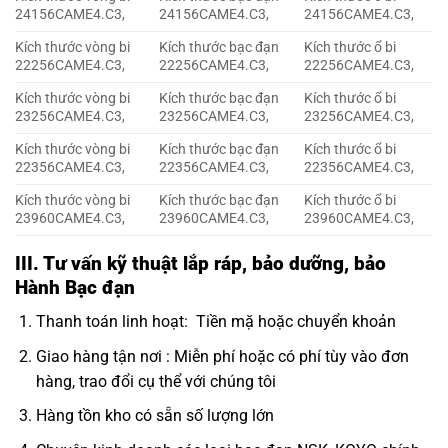
24156CAME4.C3,
24156CAME4.C3,
24156CAME4.C3,
Kích thước vòng bi
Kích thước bạc đạn
Kích thước ổ bi
22256CAME4.C3,
22256CAME4.C3,
22256CAME4.C3,
Kích thước vòng bi
Kích thước bạc đạn
Kích thước ổ bi
23256CAME4.C3,
23256CAME4.C3,
23256CAME4.C3,
Kích thước vòng bi
Kích thước bạc đạn
Kích thước ổ bi
22356CAME4.C3,
22356CAME4.C3,
22356CAME4.C3,
Kích thước vòng bi
Kích thước bạc đạn
Kích thước ổ bi
23960CAME4.C3,
23960CAME4.C3,
23960CAME4.C3,
III. Tư vấn kỹ thuật lắp ráp, bảo dưỡng, bảo
Hành Bạc đạn
Thanh toán linh hoạt: Tiền mặ hoặc chuyển khoản
Giao hàng tận nơi : Miễn phí hoặc có phí tùy vào đơn
hàng, trao đổi cụ thể với chúng tôi
Hàng tồn kho có sẵn số lượng lớn