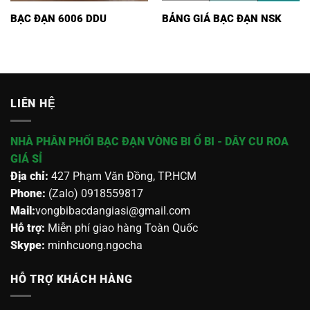
BẠC ĐẠN 6006 DDU
BẢNG GIÁ BẠC ĐẠN NSK
LIÊN HỆ
NHÀ PHÂN PHỐI BẠC ĐẠN VÒNG BI Ổ BI - DÂY CU ROA
GIÁ SỈ
Địa chỉ:
427 Phạm Văn Đồng, TP.HCM
Phone:
(Zalo) 0918559817
Mail:
vongbibacdangiasi@gmail.com
Hỗ trợ:
Miễn phí giao hàng Toàn Quốc
Skype:
minhcuong.ngocha
HỖ TRỢ KHÁCH HÀNG