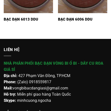
BẠC ĐẠN 6013 DDU
BẠC ĐẠN 6006 DDU
LIÊN HỆ
NHÀ PHÂN PHỐI BẠC ĐẠN VÒNG BI Ổ BI - DÂY CU ROA
GIÁ SỈ
Địa chỉ:
427 Phạm Văn Đồng, TP.HCM
Phone:
(Zalo) 0918559817
Mail:
vongbibacdangiasi@gmail.com
Hỗ trợ:
Miễn phí giao hàng Toàn Quốc
Skype:
minhcuong.ngocha