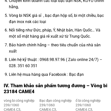
Chuyên kinh doanh các loại bạc đạn NSK, KOYO chính
hãng,
Vòng bi NSK giá sỉ
, bạc đạn hộp số, bi một chiều,
bạc
đạn inox nsk
các loại
Nổi tiếng như Đức, pháp, Ý, Nhật bản, Hàn Quốc… Và
một số mặt hàng giá rẻ xuất xứ từ Trung Quốc.
Bảo hành chính hãng – theo tiêu chuẩn của nhà sản
xuất
Liên hệ kỹ thuật : 0968.98.97.96 ( Zalo online 24/7) –
028. 351 60 351
Liên hệ mua hàng qua Facebook :
Bạc đạn
IV. Tham khảo sản phẩm tương đương – Vòng bi
23184 CAME4
vòng bi công nghiệp
Bạc đạn công nghiệp
ổ bi công nghiệp
239/1060
239/1060
239/1060
CAME4.C3,
CAME4.C3,
CAME4.C3,