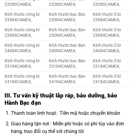
23280CAME4,
23280CAME4,
23280CAME4,
Kích thước vòng bi
Kích thước bạc đạn
Kích thước ổ bi
23984CAME4,
23984CAME4,
23984CAME4,
Kích thước vòng bi
Kích thước bạc đạn
Kích thước ổ bi
23084CAME4,
23084CAME4,
23084CAME4,
Kích thước vòng bi
Kích thước bạc đạn
Kích thước ổ bi
24084CAME4,
24084CAME4,
24084CAME4,
Kích thước vòng bi
Kích thước bạc đạn
Kích thước ổ bi
23184CAME4,
23184CAME4,
23184CAME4,
Kích thước vòng bi
Kích thước bạc đạn
Kích thước ổ bi
24184CAME4,
24184CAME4,
24184CAME4,
III. Tư vấn kỹ thuật lắp ráp, bảo dưỡng, bảo
Hành Bạc đạn
Thanh toán linh hoạt: Tiền mặ hoặc chuyển khoản
Giao hàng tận nơi : Miễn phí hoặc có phí tùy vào đơn
hàng, trao đổi cụ thể với chúng tôi