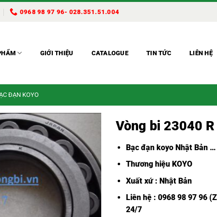
0968 98 97 96- 028.351.51.004
PHẨM
GIỚI THIỆU
CATALOGUE
TIN TỨC
LIÊN HỆ
BẠC ĐẠN KOYO
Vòng bi 23040 R
Bạc đạn koyo Nhật Bản
…
Thương hiệu KOYO
Xuất xứ : Nhật Bản
Liên hệ : 0968 98 97 96 (
24/7