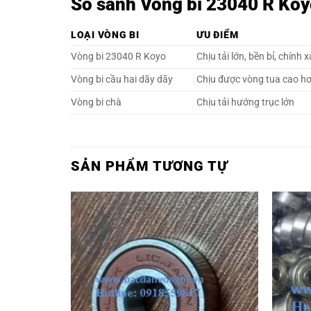
So sánh Vòng bi 23040 R Koyo
LOẠI VÒNG BI
ƯU ĐIỂM
Vòng bi 23040 R Koyo
Chịu tải lớn, bền bỉ, chính 
Vòng bi cầu hai dãy dãy
Chịu được vòng tua cao h
Vòng bi chà
Chịu tải hướng trục lớn
SẢN PHẨM TƯƠNG TỰ