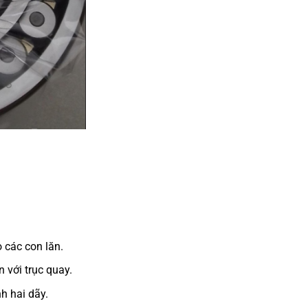
 các con lăn.
 với trục quay.
h hai dãy.