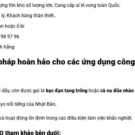
ợng tồn kho số lượng lớn, Cung cấp sỉ lẻ vong toàn Quốc.
lý, Khách hàng thân thiết..
ạn
hoặc ổ bi
8 98 97 96
nh hãng
 pháp hoàn hảo cho các ứng dụng côn
i dãy, còn được gọi là
bạc đạn tang trống
hoặc
cà na đũa nhào 
o nổi tiếng của Nhật Bản,
 và hoạt động ổn định trong các điều kiện làm việc khắc nghiệt.
YO tham khảo bên dưới: