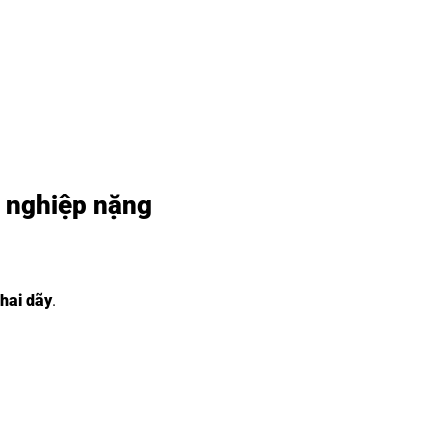
g nghiệp nặng
hai dãy
.