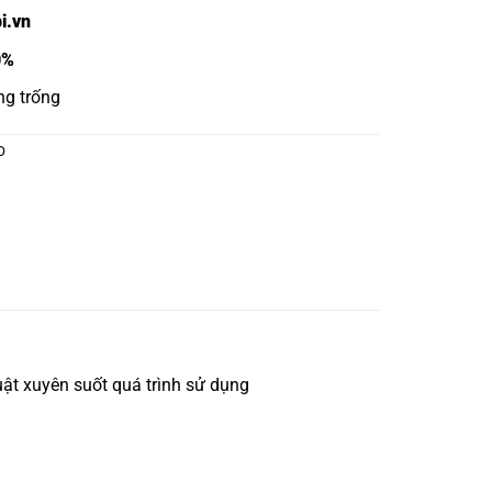
i.vn
0%
ng trống
O
ật xuyên suốt quá trình sử dụng