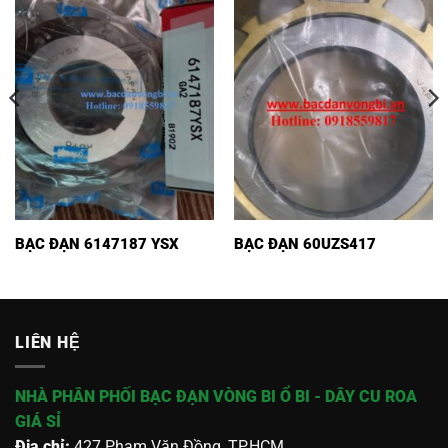
BẠC ĐẠN 6147187 YSX
BẠC ĐẠN 60UZS417
LIÊN HỆ
NHÀ PHÂN PHỐI BẠC ĐẠN VÒNG BI Ổ BI - DÂY CU ROA
GIÁ SỈ
Địa chỉ:
427 Phạm Văn Đồng, TP.HCM