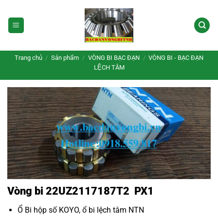
Bỏ
qua
nội
dung
Trang chủ
/
Sản phẩm
/
VÒNG BI BẠC ĐẠN
/
VÒNG BI - BẠC ĐẠN
LỆCH TÂM
Vòng bi 22UZ2117187T2 PX1
Ổ Bi hộp số KOYO
,
ổ bi lệch tâm NTN