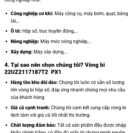
Công nghiệp cơ khí:
Máy công cụ, máy bơm, quạt, băng
tải,…
Ô tô:
Hộp số, trục truyền động,…
Nông nghiệp:
Máy móc nông nghiệp,…
Xây dựng:
Máy xây dựng,…
4. Tại sao nên chọn chúng tôi? Vòng bi
22UZ2117187T2 PX1
Hàng tồn kho dồi dào:
Chúng tôi luôn có sẵn số lượng
lớn
vòng bi hộp số
, đáp ứng nhanh chóng mọi nhu cầu
của khách hàng.
Giá cả cạnh tranh:
Chúng tôi cam kết cung cấp vòng bi
lệch tâm với giá cả tốt nhất thị trường.
Chất lượng đảm bảo:
Tất cả sản phẩm đều được nhập
khẩu chính hãng, có đầy đủ giấy tờ chứng minh nguồn