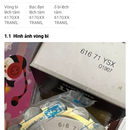
Vòng bi
Bạc đạn
ổ bi lệch
lêch tâm
lệch tâm
tâm
617GXX
617GXX
617GXX
TRANS,
TRANS,
TRANS,
1.1 Hình ảnh vòng bi