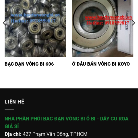
BẠC ĐẠN VÒNG BI 606
Ở ĐÂU BÁN VÒNG BI KOYO
LIÊN HỆ
NHÀ PHÂN PHỐI BẠC ĐẠN VÒNG BI Ổ BI - DÂY CU ROA
GIÁ SỈ
Địa chỉ:
427 Phạm Văn Đồng, TP.HCM