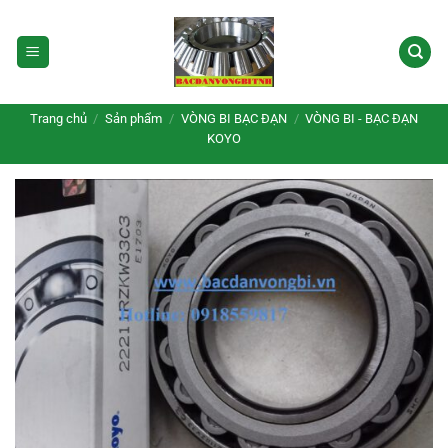
Bỏ
qua
nội
dung
Trang chủ
/
Sản phẩm
/
VÒNG BI BẠC ĐẠN
/
VÒNG BI - BẠC ĐẠN
KOYO