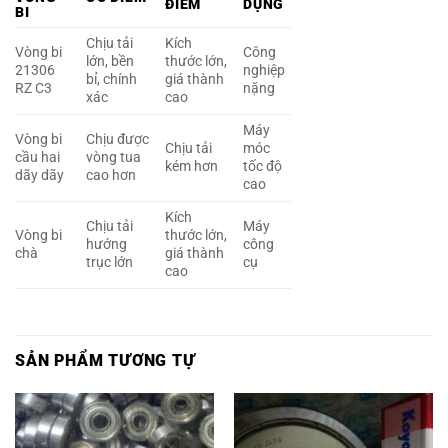
ĐIỂM
DỤNG
BI
Chịu tải
Kích
Vòng bi
Công
lớn, bền
thước lớn,
21306
nghiệp
bỉ, chính
giá thành
RZ C3
nặng
xác
cao
Máy
Vòng bi
Chịu được
Chịu tải
móc
cầu hai
vòng tua
kém hơn
tốc độ
dãy dãy
cao hơn
cao
Kích
Chịu tải
Máy
Vòng bi
thước lớn,
hướng
công
chà
giá thành
trục lớn
cụ
cao
SẢN PHẨM TƯƠNG TỰ