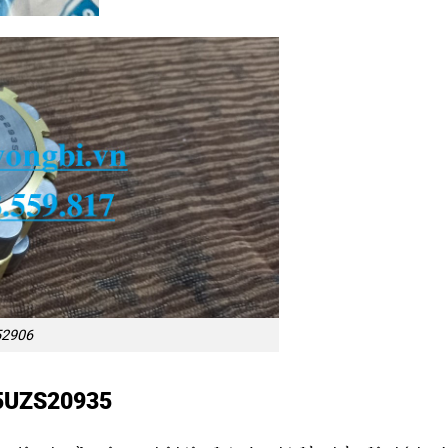
52906
 15UZS20935