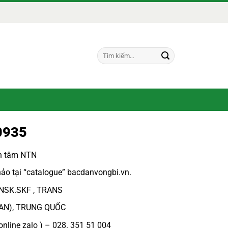
Tìm
kiếm:
0935
ch tâm NTN
ảo tại “
catalogue
”
bacdanvongbi.vn
.
 NSK.SKF , TRANS
PAN), TRUNG QUỐC
online zalo ) – 028. 351 51 004