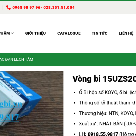
0968 98 97 96- 028.351.51.004
PHẨM
GIỚI THIỆU
CATALOGUE
TIN TỨC
LIÊN HỆ
BẠC ĐẠN LỆCH TÂM
Vòng bi 15UZS2
Ổ Bi hộp số KOYO
,
ổ bi lệ
Thông số kỹ thuật tham kh
Thương hiệu: NTN, KOYO,
Xuất xứ : NHẬT BẢN ( JA
LH
: 0918.55.9817
(Hỗ trợ 