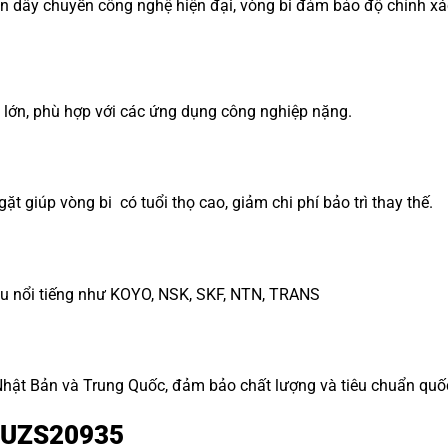
n dây chuyền công nghệ hiện đại, vòng bi đảm bảo độ chính xác
ng lớn, phù hợp với các ứng dụng công nghiệp nặng.
ặt giúp vòng bi có tuổi thọ cao, giảm chi phí bảo trì thay thế.
ệu nổi tiếng như KOYO, NSK, SKF, NTN, TRANS
ật Bản và Trung Quốc, đảm bảo chất lượng và tiêu chuẩn quốc
15UZS20935