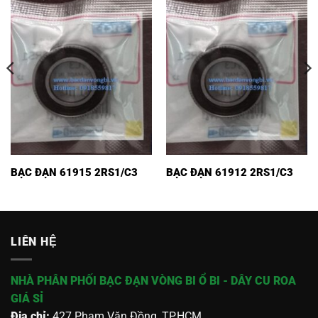
BẠC ĐẠN 61915 2RS1/C3
BẠC ĐẠN 61912 2RS1/C3
LIÊN HỆ
NHÀ PHÂN PHỐI BẠC ĐẠN VÒNG BI Ổ BI - DÂY CU ROA
GIÁ SỈ
Địa chỉ:
427 Phạm Văn Đồng, TP.HCM