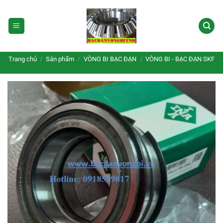
Bỏ
qua
nội
dung
Trang chủ
/
Sản phẩm
/
VÒNG BI BẠC ĐẠN
/
VÒNG BI - BẠC ĐẠN SKF