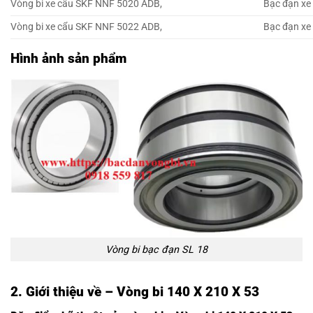
Vòng bi xe cẩu SKF NNF 5020 ADB,
Bạc đạn xe
Vòng bi xe cẩu SKF NNF 5022 ADB,
Bạc đạn xe
Hình ảnh sản phẩm
Vòng bi bạc đạn SL 18
2. Giới thiệu về – Vòng bi 140 X 210 X 53