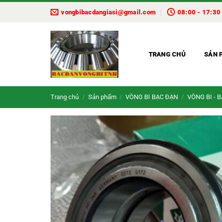
Bỏ
vongbibacdangiasi@gmail.com
08:00 - 17:30
qua
nội
dung
TRANG CHỦ
SẢN 
Trang chủ
/
Sản phẩm
/
VÒNG BI BẠC ĐẠN
/
VÒNG BI - 