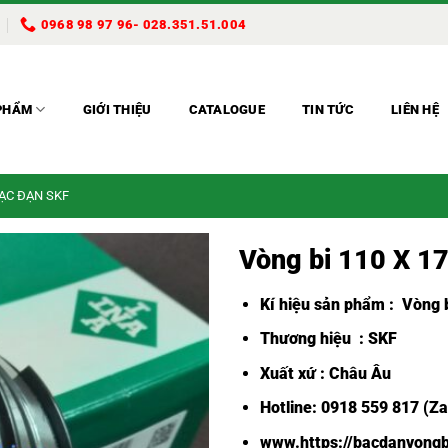
0968 98 97 96- 028.351.51.004
PHẨM
GIỚI THIỆU
CATALOGUE
TIN TỨC
LIÊN HỆ
BẠC ĐẠN SKF
Vòng bi 110 X 1
Kí hiệu sản phẩm :
Vòng b
Thương hiệu : SKF
Xuất xứ : Châu Âu
Hotline: 0918 559 817 (Za
www.https://bacdanvongb