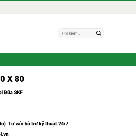
Tìm
kiếm:
70 X 80
i Đũa SKF
lo) Tư vấn hỗ trợ kỹ thuật 24/7
i.vn