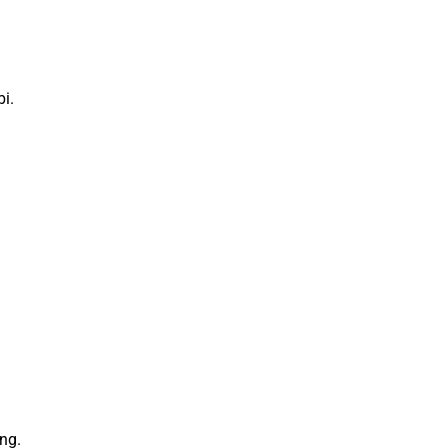
i.
ng.