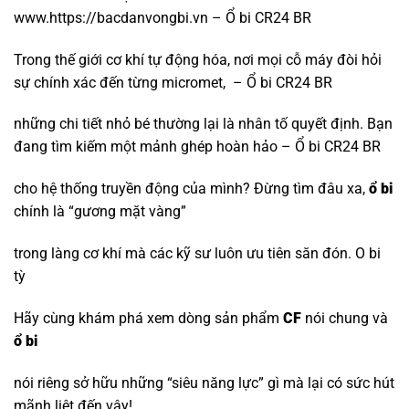
www.https://bacdanvongbi.vn – Ổ bi CR24 BR
Trong thế giới cơ khí tự động hóa, nơi mọi cỗ máy đòi hỏi
sự chính xác đến từng micromet, – Ổ bi CR24 BR
những chi tiết nhỏ bé thường lại là nhân tố quyết định. Bạn
đang tìm kiếm một mảnh ghép hoàn hảo – Ổ bi CR24 BR
cho hệ thống truyền động của mình? Đừng tìm đâu xa,
ổ bi
chính là “gương mặt vàng”
trong làng cơ khí mà các kỹ sư luôn ưu tiên săn đón.
O bi
tỳ
Hãy cùng khám phá xem dòng sản phẩm
CF
nói chung và
ổ bi
nói riêng sở hữu những “siêu năng lực” gì mà lại có sức hút
mãnh liệt đến vậy!