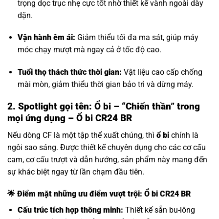
trọng dọc trục nhẹ cực tốt nhờ thiết kế vành ngoài dày
dặn.
Vận hành êm ái:
Giảm thiểu tối đa ma sát, giúp máy
móc chạy mượt mà ngay cả ở tốc độ cao.
Tuổi thọ thách thức thời gian:
Vật liệu cao cấp chống
mài mòn, giảm thiểu thời gian bảo trì và dừng máy.
2. Spotlight gọi tên: Ổ bi – “Chiến thần” trong
mọi ứng dụng – Ổ bi CR24 BR
Nếu dòng CF là một tập thể xuất chúng, thì
ổ bi
chính là
ngôi sao sáng. Được thiết kế chuyên dụng cho các cơ cấu
cam, cơ cấu trượt và dẫn hướng, sản phẩm này mang đến
sự khác biệt ngay từ lần chạm đầu tiên.
🌟 Điểm mặt những ưu điểm vượt trội: Ổ bi CR24 BR
Cấu trúc tích hợp thông minh:
Thiết kế sẵn bu-lông