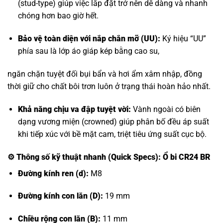
(stud-type) giúp việc lắp đặt trở nên dễ dàng và nhanh
chóng hơn bao giờ hết.
Bảo vệ toàn diện với nắp chắn mỡ (UU):
Ký hiệu “UU”
phía sau là lớp áo giáp kép bằng cao su,
ngăn chặn tuyệt đối bụi bẩn và hơi ẩm xâm nhập, đồng
thời giữ cho chất bôi trơn luôn ở trạng thái hoàn hảo nhất.
Khả năng chịu va đập tuyệt vời:
Vành ngoài có biên
dạng vương miện (crowned) giúp phân bố đều áp suất
khi tiếp xúc với bề mặt cam, triệt tiêu ứng suất cục bộ.
⚙️
Thông số kỹ thuật nhanh (Quick Specs): Ổ bi CR24 BR
Đường kính ren (d):
M8
Đường kính con lăn (D):
19 mm
Chiều rộng con lăn (B):
11 mm