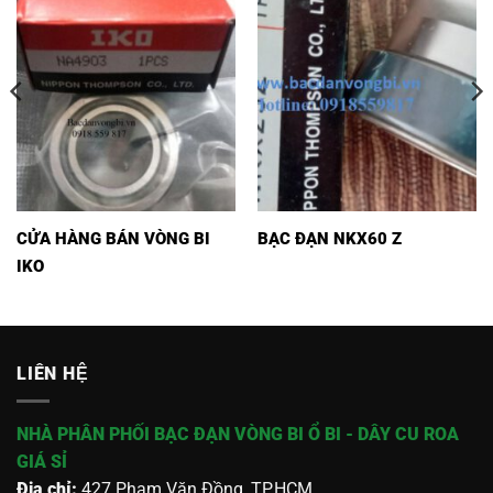
CỬA HÀNG BÁN VÒNG BI
BẠC ĐẠN NKX60 Z
IKO
LIÊN HỆ
NHÀ PHÂN PHỐI BẠC ĐẠN VÒNG BI Ổ BI - DÂY CU ROA
GIÁ SỈ
Địa chỉ:
427 Phạm Văn Đồng, TP.HCM