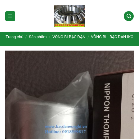
Bỏ
qua
nội
dung
Trang chủ
/
Sản phẩm
/
VÒNG BI BẠC ĐẠN
/
VÒNG BI - BẠC ĐẠN IKO