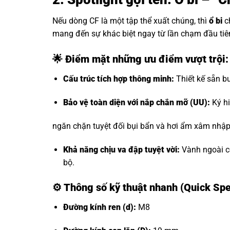
Nếu dòng CF là một tập thể xuất chúng, thì
ổ bi
c
mang đến sự khác biệt ngay từ lần chạm đầu tiê
🌟 Điểm mặt những ưu điểm vượt trội:
Cấu trúc tích hợp thông minh:
Thiết kế sẵn bu
Bảo vệ toàn diện với nắp chắn mỡ (UU):
Ký hi
ngăn chặn tuyệt đối bụi bẩn và hơi ẩm xâm nhập, 
Khả năng chịu va đập tuyệt vời:
Vành ngoài có
bộ.
⚙️
Thông số kỹ thuật nhanh (Quick Spe
Đường kính ren (d):
M8