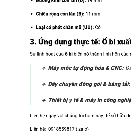
Đường kính con lăn (D):
19 mm
Chiều rộng con lăn (B):
11 mm
Loại có phớt chắn mỡ (UU):
Có
3. Ứng dụng thực tế: Ổ bi xuấ
Sự linh hoạt của
ổ bi
biến nó thành linh hồn của
🔹
Máy móc tự động hóa & CNC:
Đả
🔹
Dây chuyền đóng gói & băng tải:
🔹
Thiết bị y tế & máy in công nghi
Liên hệ ngay với chúng tôi hôm nay để sở hữu 
Liên hệ: 0918559817 ( zalo)