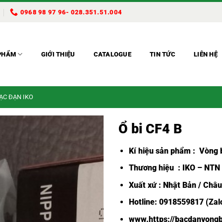
0968 98 97 96- 028.351.51.004
PHẨM
GIỚI THIỆU
CATALOGUE
TIN TỨC
LIÊN HỆ
BẠC ĐẠN IKO
Ổ bi CF4 B
Kí hiệu sản phẩm :
Vòng b
Thương hiệu : IKO – NTN
Xuất xứ : Nhật Bản / Châ
Hotline: 0918559817 (Zalo
www.https://bacdanvongb