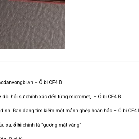
acdanvongbi.vn – Ổ bi CF4 B
áy đòi hỏi sự chính xác đến từng micromet, – Ổ bi CF4 B
ết định. Bạn đang tìm kiếm một mảnh ghép hoàn hảo – Ổ bi CF4 
âu xa,
ổ bi
chính là “gương mặt vàng”