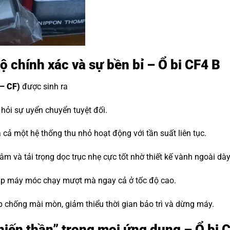
ộ chính xác và sự bền bỉ – Ổ bi CF4 B
– CF)
được sinh ra
ỏi sự uyển chuyển tuyệt đối.
cả một hệ thống thu nhỏ hoạt động với tần suất liên tục.
m và tải trọng dọc trục nhẹ cực tốt nhờ thiết kế vành ngoài dà
iúp máy móc chạy mượt mà ngay cả ở tốc độ cao.
p chống mài mòn, giảm thiểu thời gian bảo trì và dừng máy.
“Chiến thần” trong mọi ứng dụng – Ổ bi 