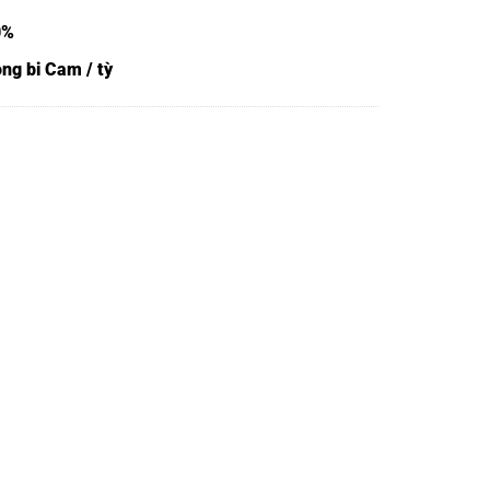
0%
ng bi Cam / tỳ