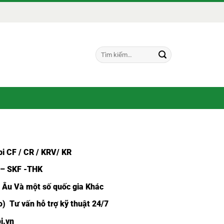
Tìm
kiếm:
i CF /
CR / KRV/ KR
 – SKF -THK
u Âu Và một số quốc gia Khác
) Tư vấn hỗ trợ kỹ thuật 24/7
i.vn