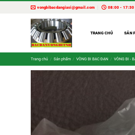
Bỏ
vongbibacdangiasi@gmail.com
08:00 - 17:30
qua
nội
dung
TRANG CHỦ
SẢN 
Trang chủ
/
Sản phẩm
/
VÒNG BI BẠC ĐẠN
/
VÒNG BI - 