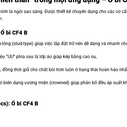
hính là ngôi sao sáng. Được thiết kế chuyên dụng cho các cơ c
n.
 Ổ bi CF4 B
-lông (stud-type) giúp việc lắp đặt trở nên dễ dàng và nhanh ch
ệu “UU” phía sau là lớp áo giáp kép bằng cao su,
đồng thời giữ cho chất bôi trơn luôn ở trạng thái hoàn hảo nhấ
 biên dạng vương miện (crowned) giúp phân bố đều áp suất khi t
cs): Ổ bi CF4 B