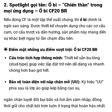
2. Spotlight gọi tên: Ổ bi – “Chiến thần” trong
mọi ứng dụng – Ổ bi CF20 BR
Nếu dòng CF là một tập thể xuất chúng, thì
ổ bi
chính là
ngôi sao sáng. Được thiết kế chuyên dụng cho các cơ cấu
cam, cơ cấu trượt và dẫn hướng, sản phẩm này mang đến
sự khác biệt ngay từ lần chạm đầu tiên.
🌟 Điểm mặt những ưu điểm vượt trội: Ổ bi CF20 BR
Cấu trúc tích hợp thông minh:
Thiết kế sẵn bu-lông
(stud-type) giúp việc lắp đặt trở nên dễ dàng và nhanh
chóng hơn bao giờ hết.
Bảo vệ toàn diện với nắp chắn mỡ (UU):
Ký hiệu “UU”
phía sau là lớp áo giáp kép bằng cao su,
ngăn chặn tuyệt đối bụi bẩn và hơi ẩm xâm nhập, đồng
thời giữ cho chất bôi trơn luôn ở trạng thái hoàn hảo nhất.