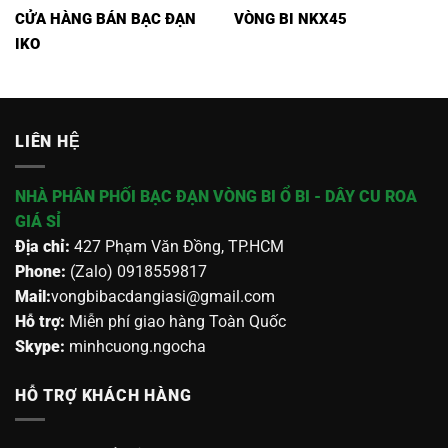
CỬA HÀNG BÁN BẠC ĐẠN
VÒNG BI NKX45
IKO
LIÊN HỆ
NHÀ PHÂN PHỐI BẠC ĐẠN VÒNG BI Ổ BI - DÂY CU ROA
GIÁ SỈ
Địa chỉ:
427 Phạm Văn Đồng, TP.HCM
Phone:
(Zalo) 0918559817
Mail:
vongbibacdangiasi@gmail.com
Hỗ trợ:
Miễn phí giao hàng Toàn Quốc
Skype:
minhcuong.ngocha
HỖ TRỢ KHÁCH HÀNG