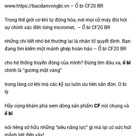
www.https://bacdanvongbi.vn – Ổ bi CF20 BR
Trong thế giới cơ khí tự động hóa, nơi mọi cỗ máy đòi hỏi
sự chính xác đến từng micromet, – Ổ bi CF20 BR
những chi tiết nhỏ bé thường lại là nhân tố quyết định. Bạn
đang tìm kiếm một mảnh ghép hoàn hảo – Ổ bi CF20 BR
cho hệ thống truyền động của mình? Đừng tìm đâu xa,
ổ bi
chính là “gương mặt vàng”
trong làng cơ khí mà các kỹ sư luôn ưu tiên săn đón.
O bi
tỳ
Hãy cùng khám phá xem dòng sản phẩm
CF
nói chung và
ổ bi
nói riêng sở hữu những “siêu năng lực” gì mà lại có sức hút
mãnh liệt đến vậy!