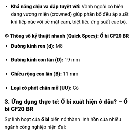
Khả năng chịu va đập tuyệt vời:
Vành ngoài có biên
dạng vương miện (crowned) giúp phân bố đều áp suất
khi tiếp xúc với bề mặt cam, triệt tiêu ứng suất cục bộ.
⚙️
Thông số kỹ thuật nhanh (Quick Specs): Ổ bi CF20 BR
Đường kính ren (d):
M8
Đường kính con lăn (D):
19 mm
Chiều rộng con lăn (B):
11 mm
Loại có phớt chắn mỡ (UU):
Có
3. Ứng dụng thực tế: Ổ bi xuất hiện ở đâu? – Ổ
bi CF20 BR
Sự linh hoạt của
ổ bi
biến nó thành linh hồn của nhiều
ngành công nghiệp hiện đại: