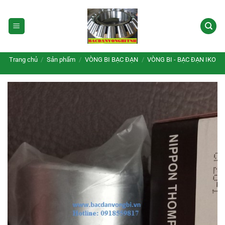
Bỏ
qua
nội
dung
Trang chủ
/
Sản phẩm
/
VÒNG BI BẠC ĐẠN
/
VÒNG BI - BẠC ĐẠN IKO