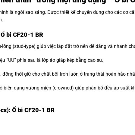
hính là ngôi sao sáng. Được thiết kế chuyên dụng cho các cơ c
n.
 Ổ bi CF20-1 BR
-lông (stud-type) giúp việc lắp đặt trở nên dễ dàng và nhanh ch
ệu “UU” phía sau là lớp áo giáp kép bằng cao su,
đồng thời giữ cho chất bôi trơn luôn ở trạng thái hoàn hảo nhấ
 biên dạng vương miện (crowned) giúp phân bố đều áp suất khi t
cs): Ổ bi CF20-1 BR