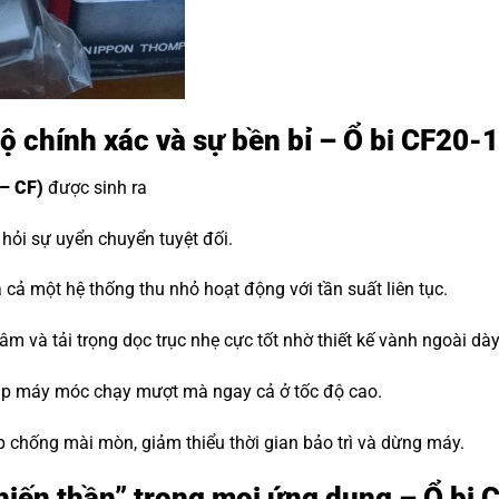
ộ chính xác và sự bền bỉ – Ổ bi CF20-
– CF)
được sinh ra
ỏi sự uyển chuyển tuyệt đối.
cả một hệ thống thu nhỏ hoạt động với tần suất liên tục.
m và tải trọng dọc trục nhẹ cực tốt nhờ thiết kế vành ngoài dà
iúp máy móc chạy mượt mà ngay cả ở tốc độ cao.
p chống mài mòn, giảm thiểu thời gian bảo trì và dừng máy.
“Chiến thần” trong mọi ứng dụng – Ổ bi