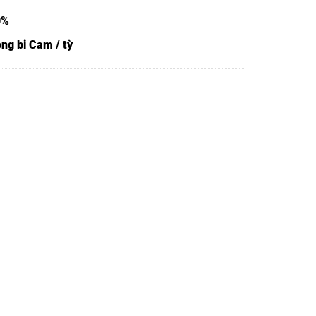
0%
ng bi Cam / tỳ