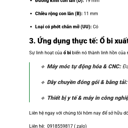
Đường kính con lăn (D):
19 mm
Chiều rộng con lăn (B):
11 mm
Loại có phớt chắn mỡ (UU):
Có
3. Ứng dụng thực tế: Ổ bi xuấ
Sự linh hoạt của
ổ bi
biến nó thành linh hồn của
🔹
Máy móc tự động hóa & CNC:
Đả
🔹
Dây chuyền đóng gói & băng tải:
🔹
Thiết bị y tế & máy in công nghi
Liên hệ ngay với chúng tôi hôm nay để sở hữu 
Liên hệ: 0918559817 ( zalo)