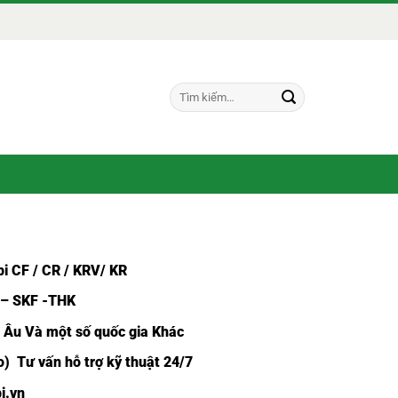
Tìm
kiếm:
i CF /
CR / KRV/ KR
 – SKF -THK
u Âu Và một số quốc gia Khác
) Tư vấn hỗ trợ kỹ thuật 24/7
i.vn