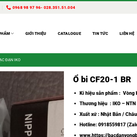
0968 98 97 96- 028.351.51.004
PHẨM
GIỚI THIỆU
CATALOGUE
TIN TỨC
LIÊN HỆ
BẠC ĐẠN IKO
Ổ bi CF20-1 BR
Kí hiệu sản phẩm :
Vòng b
Thương hiệu : IKO – NTN
Xuất xứ : Nhật Bản / Châ
Hotline: 0918559817 (Zalo
www.https://bacdanvongb