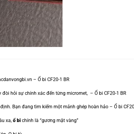
acdanvongbi.vn – Ổ bi CF20-1 BR
áy đòi hỏi sự chính xác đến từng micromet, – Ổ bi CF20-1 BR
yết định. Bạn đang tìm kiếm một mảnh ghép hoàn hảo – Ổ bi CF2
âu xa,
ổ bi
chính là “gương mặt vàng”