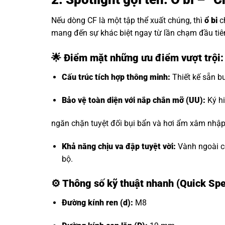
Nếu dòng CF là một tập thể xuất chúng, thì
ổ bi
c
mang đến sự khác biệt ngay từ lần chạm đầu tiê
🌟 Điểm mặt những ưu điểm vượt trội:
Cấu trúc tích hợp thông minh:
Thiết kế sẵn bu
Bảo vệ toàn diện với nắp chắn mỡ (UU):
Ký hi
ngăn chặn tuyệt đối bụi bẩn và hơi ẩm xâm nhập, 
Khả năng chịu va đập tuyệt vời:
Vành ngoài có
bộ.
⚙️
Thông số kỹ thuật nhanh (Quick Spe
Đường kính ren (d):
M8