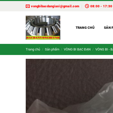
Bỏ
vongbibacdangiasi@gmail.com
08:00 - 17:30
qua
nội
dung
TRANG CHỦ
SẢN 
Trang chủ
/
Sản phẩm
/
VÒNG BI BẠC ĐẠN
/
VÒNG BI - 