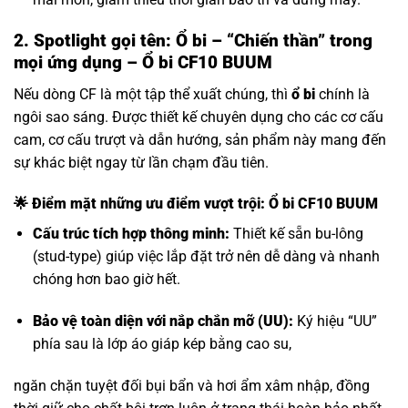
2. Spotlight gọi tên: Ổ bi – “Chiến thần” trong
mọi ứng dụng – Ổ bi CF10 BUUM
Nếu dòng CF là một tập thể xuất chúng, thì
ổ bi
chính là
ngôi sao sáng. Được thiết kế chuyên dụng cho các cơ cấu
cam, cơ cấu trượt và dẫn hướng, sản phẩm này mang đến
sự khác biệt ngay từ lần chạm đầu tiên.
🌟 Điểm mặt những ưu điểm vượt trội: Ổ bi CF10 BUUM
Cấu trúc tích hợp thông minh:
Thiết kế sẵn bu-lông
(stud-type) giúp việc lắp đặt trở nên dễ dàng và nhanh
chóng hơn bao giờ hết.
Bảo vệ toàn diện với nắp chắn mỡ (UU):
Ký hiệu “UU”
phía sau là lớp áo giáp kép bằng cao su,
ngăn chặn tuyệt đối bụi bẩn và hơi ẩm xâm nhập, đồng