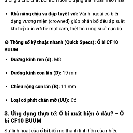
thời giữ cho chất bôi trơn luôn ở trạng thái hoàn hảo nhất.
Khả năng chịu va đập tuyệt vời:
Vành ngoài có biên
dạng vương miện (crowned) giúp phân bố đều áp suất
khi tiếp xúc với bề mặt cam, triệt tiêu ứng suất cục bộ.
⚙️
Thông số kỹ thuật nhanh (Quick Specs): Ổ bi CF10
BUUM
Đường kính ren (d):
M8
Đường kính con lăn (D):
19 mm
Chiều rộng con lăn (B):
11 mm
Loại có phớt chắn mỡ (UU):
Có
3. Ứng dụng thực tế: Ổ bi xuất hiện ở đâu? – Ổ
bi CF10 BUUM
Sự linh hoạt của
ổ bi
biến nó thành linh hồn của nhiều