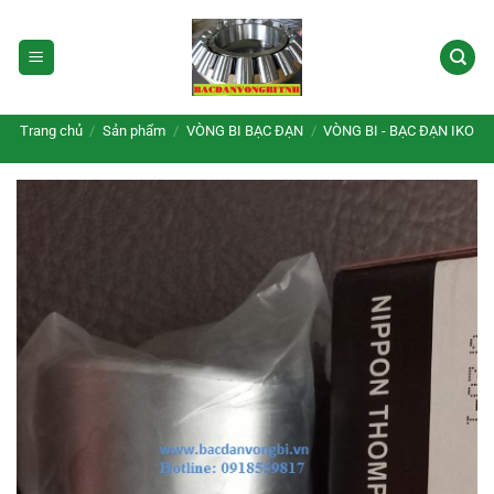
Bỏ
qua
nội
dung
Trang chủ
/
Sản phẩm
/
VÒNG BI BẠC ĐẠN
/
VÒNG BI - BẠC ĐẠN IKO