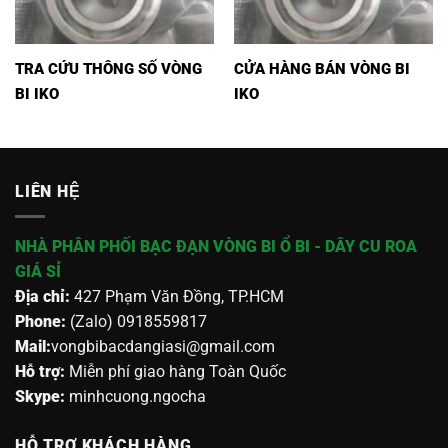
TRA CỨU THÔNG SỐ VÒNG
CỬA HÀNG BÁN VÒNG BI
BI IKO
IKO
LIÊN HỆ
NHÀ PHÂN PHỐI BẠC ĐẠN VÒNG BI Ổ BI - DÂY CU ROA
GIÁ SỈ
Địa chỉ:
427 Phạm Văn Đồng, TP.HCM
Phone:
(Zalo) 0918559817
Mail:
vongbibacdangiasi@gmail.com
Hỗ trợ:
Miễn phí giao hàng Toàn Quốc
Skype:
minhcuong.ngocha
HỖ TRỢ KHÁCH HÀNG