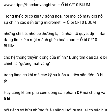
www.https://bacdanvongbi.vn – Ổ bi CF10 BUUM
Trong thế giới cơ khí tự động hóa, nơi mọi cỗ máy đòi hỏi
sự chính xác đến từng micromet, – Ổ bi CF10 BUUM
những chi tiết nhỏ bé thường lại là nhân tố quyết định. Bạn
đang tìm kiếm một mảnh ghép hoàn hảo – Ổ bi CF10
BUUM
cho hệ thống truyền động của mình? Đừng tìm đâu xa,
ổ bi
chính là “gương mặt vàng”
trong làng cơ khí mà các kỹ sư luôn ưu tiên săn đón.
O bi
tỳ
Hãy cùng khám phá xem dòng sản phẩm
CF
nói chung và
ổ bi
nói riêng sở hữu những “siêu năng lực” gì mà lại có sức hút