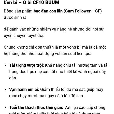
bền bỉ – Ổ bi CF10 BUUM
Dòng sản phẩm
bạc đạn con lăn
(Cam Follower – CF)
được sinh ra
để gánh vác những nhiệm vụ nặng nề nhưng đòi hỏi sự
uyển chuyển tuyệt đối.
Chúng không chỉ đơn thuần là một vòng bi, mà là cả một
hệ thống thu nhỏ hoạt động với tần suất liên tục.
Tải trọng vượt trội:
Khả năng chịu tải hướng tâm và tải
trọng dọc trục nhẹ cực tốt nhờ thiết kế vành ngoài dày
dặn.
Vận hành êm ái:
Giảm thiểu tối đa ma sát, giúp máy
móc chạy mượt mà ngay cả ở tốc độ cao.
Tuổi thọ thách thức thời gian:
Vật liệu cao cấp chống
mài mòn, giảm thiểu thời gian bảo trì và dừng máy.