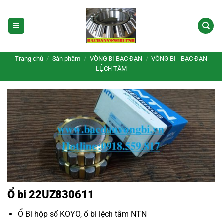
Bỏ
qua
nội
dung
Trang chủ
/
Sản phẩm
/
VÒNG BI BẠC ĐẠN
/
VÒNG BI - BẠC ĐẠN
LỆCH TÂM
Ổ bi 22UZ830611
Ổ Bi hộp số KOYO
,
ổ bi lệch tâm NTN