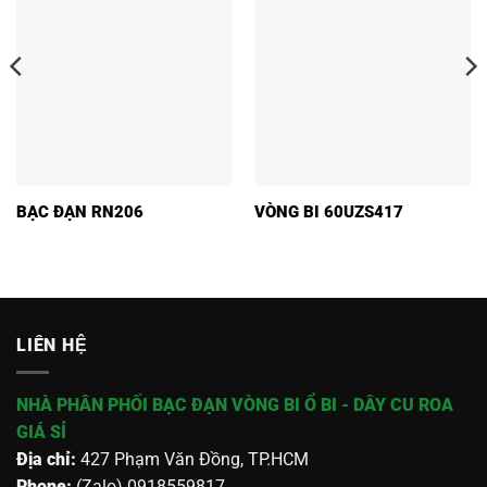
BẠC ĐẠN RN206
VÒNG BI 60UZS417
LIÊN HỆ
NHÀ PHÂN PHỐI BẠC ĐẠN VÒNG BI Ổ BI - DÂY CU ROA
GIÁ SỈ
Địa chỉ:
427 Phạm Văn Đồng, TP.HCM
Phone:
(Zalo) 0918559817