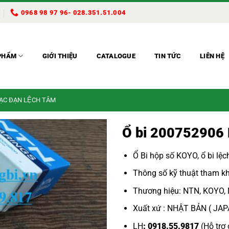
0968 98 97 96- 028.351.51.004
PHẨM
GIỚI THIỆU
CATALOGUE
TIN TỨC
LIÊN HỆ
BẠC ĐẠN LỆCH TÂM
Ổ bi 200752906
Ổ Bi hộp số KOYO
,
ổ bi lệ
Thông số kỹ thuật tham kh
Thương hiệu: NTN, KOYO,
Xuất xứ : NHẬT BẢN ( JA
LH
: 0918.55.9817
(Hỗ trợ 