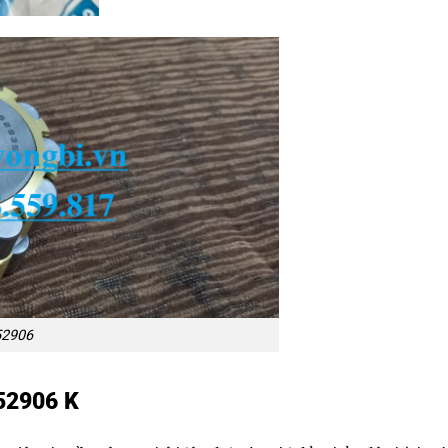
52906
752906 K