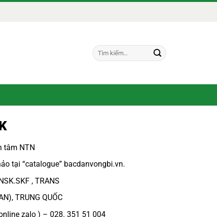
Tìm
kiếm:
 K
ch tâm NTN
ảo tại “
catalogue
”
bacdanvongbi.vn
.
 NSK.SKF , TRANS
PAN), TRUNG QUỐC
online zalo ) – 028. 351 51 004