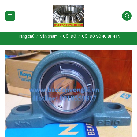
Bỏ
qua
nội
dung
Trang chủ
/
Sản phẩm
/
GỐI ĐỠ
/
GỐI ĐỠ VÒNG BI NTN