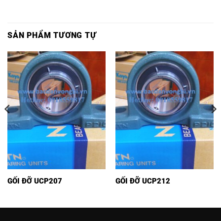
SẢN PHẨM TƯƠNG TỰ
GỐI ĐỠ UCP207
GỐI ĐỠ UCP212