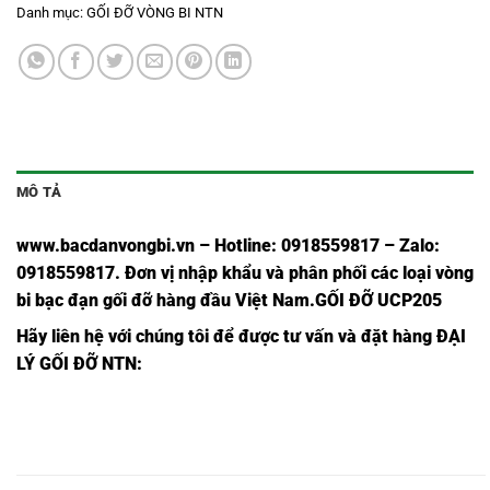
Danh mục:
GỐI ĐỠ VÒNG BI NTN
MÔ TẢ
www.bacdanvongbi.vn
–
Hotline: 0918559817 – Zalo:
0918559817. Đơn vị nhập khẩu và phân phối các loại vòng
bi bạc đạn gối đỡ hàng đầu Việt Nam
.GỐI ĐỠ UCP205
Hãy liên hệ với chúng tôi để được tư vấn và đặt hàng
ĐẠI
LÝ GỐI ĐỠ NTN:
GỐI ĐỠ
GỐI ĐỠ
GỐI ĐỠ UCP305
GỐI ĐỠ UKP305
P305
UCP305
ASAHI,
ASAHI,
NTN,
NTN,