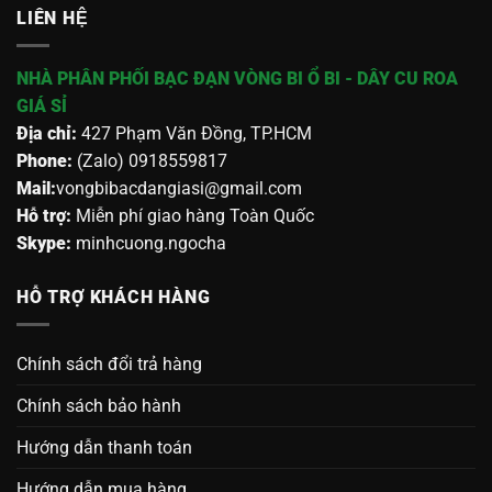
LIÊN HỆ
NHÀ PHÂN PHỐI BẠC ĐẠN VÒNG BI Ổ BI - DÂY CU ROA
GIÁ SỈ
Địa chỉ:
427 Phạm Văn Đồng, TP.HCM
Phone:
(Zalo) 0918559817
Mail:
vongbibacdangiasi@gmail.com
Hỗ trợ:
Miễn phí giao hàng Toàn Quốc
Skype:
minhcuong.ngocha
HỖ TRỢ KHÁCH HÀNG
Chính sách đổi trả hàng
Chính sách bảo hành
Hướng dẫn thanh toán
Hướng dẫn mua hàng