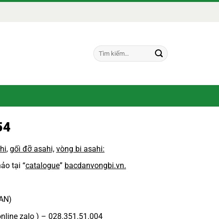
Tìm
kiếm:
54
hi
,
gối đỡ asahi,
vòng bi asahi:
ảo tại “
catalogue
”
bacdanvongbi.vn.
PAN)
online zalo ) – 028.351.51.004