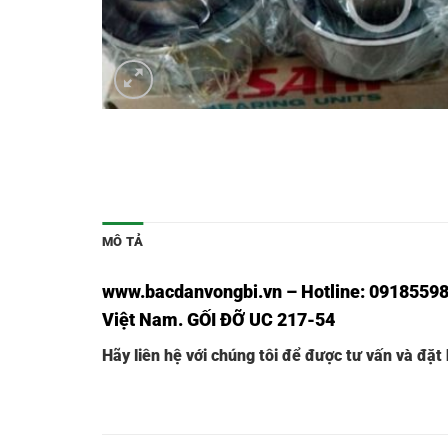
MÔ TẢ
www.bacdanvongbi.vn
–
Hotline: 09185598
Việt Nam. GỐI ĐỠ UC 217-54
Hãy liên hệ với chúng tôi để được tư vấn và đặt
GỐI ĐỠ UC 215-45,
GỐI ĐỠ ASAHI UC 215-45,