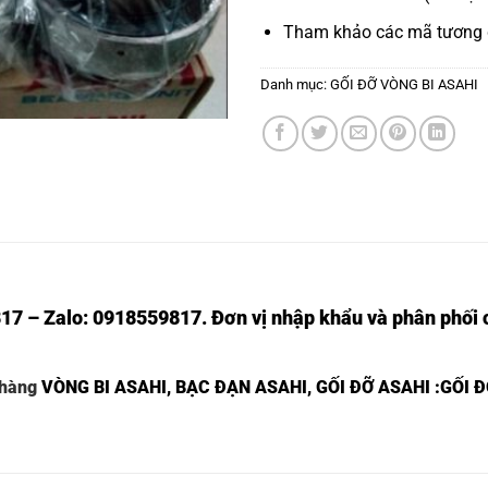
Tham khảo các mã tương
Danh mục:
GỐI ĐỠ VÒNG BI ASAHI
17 – Zalo: 0918559817. Đơn vị nhập khẩu và phân phối c
 hàng
VÒNG BI ASAHI
,
BẠC ĐẠN ASAHI
,
GỐI ĐỠ ASAHI
:GỐI Đ
GỐI ĐỠ UCP 215-45,
GỐI ĐỠ ASAHI UCP 215-45,
GỐI ĐỠ UCF 215