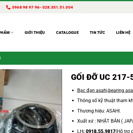
0968 98 97 96- 028.351.51.004
PHẨM
GIỚI THIỆU
CATALOGUE
TIN TỨC
LIÊN HỆ
I
GỐI ĐỠ UC 217-
Bạc đạn asahi,
bearing asa
Thông số kỹ thuật tham kh
Thương hiệu: ASAHI.
Xuất xứ : NHẬT BẢN ( JA
LH
: 0918.55.9817
(Hỗ trợ 