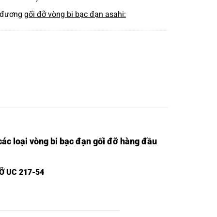
 đương
gối đỡ vòng bi bạc đạn asahi:
ác loại vòng bi bạc đạn gối đỡ hàng đầu
Ỡ UC 217-54
-45,
GỐI ĐỠ ASAHI UCF 215-45,