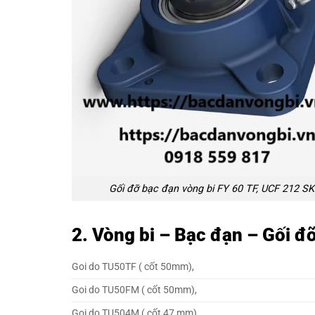
Gối đỡ bạc đạn vòng bi FY 60 TF, UCF 212 S
2. Vòng bi – Bạc đạn – Gối đ
Goi do TU50TF ( cốt 50mm),
Goi do TU50FM ( cốt 50mm),
Goi do TU504M ( cốt 47 mm),