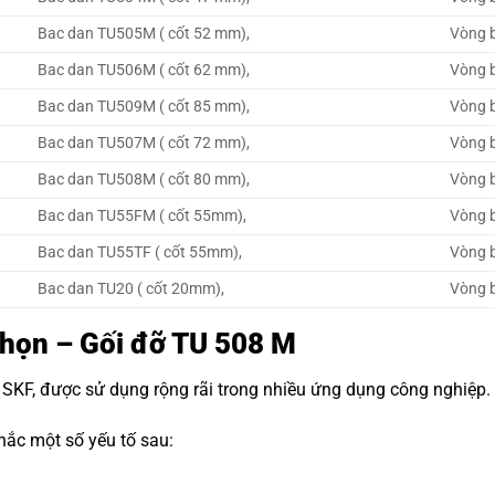
Bac dan TU505M ( cốt 52 mm),
Vòng b
Bac dan TU506M ( cốt 62 mm),
Vòng b
Bac dan TU509M ( cốt 85 mm),
Vòng b
Bac dan TU507M ( cốt 72 mm),
Vòng b
Bac dan TU508M ( cốt 80 mm),
Vòng b
Bac dan TU55FM ( cốt 55mm),
Vòng b
Bac dan TU55TF ( cốt 55mm),
Vòng b
Bac dan TU20 ( cốt 20mm),
Vòng b
Chọn – Gối đỡ TU 508 M
 SKF
, được sử dụng rộng rãi trong nhiều ứng dụng công nghiệp.
ắc một số yếu tố sau: