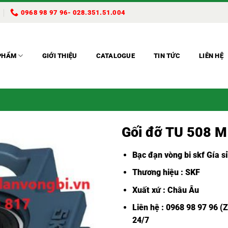
0968 98 97 96- 028.351.51.004
PHẨM
GIỚI THIỆU
CATALOGUE
TIN TỨC
LIÊN HỆ
Gối đỡ TU 508 M
Bạc đạn vòng bi skf Gía sỉ
Thương hiệu : SKF
Xuất xứ : Châu Âu
Liên hệ : 0968 98 97 96 (
24/7