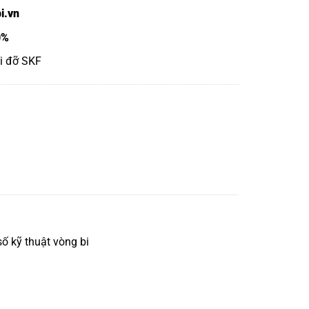
i.vn
0%
ối đỡ SKF
ố kỹ thuật vòng bi