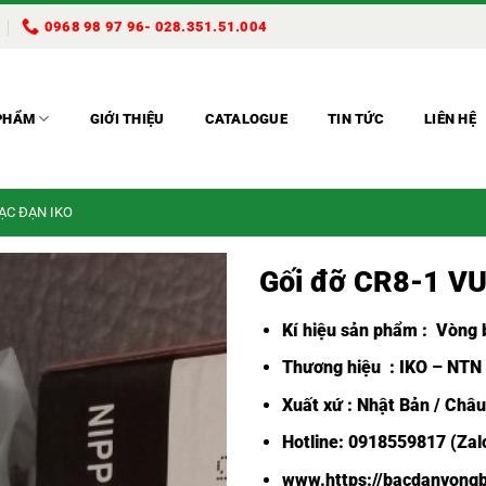
0968 98 97 96- 028.351.51.004
PHẨM
GIỚI THIỆU
CATALOGUE
TIN TỨC
LIÊN HỆ
BẠC ĐẠN IKO
Gối đỡ CR8-1 V
Kí hiệu sản phẩm :
Vòng b
Thương hiệu : IKO – NTN
Xuất xứ : Nhật Bản / Châ
Hotline: 0918559817 (Zalo
www.https://bacdanvongb