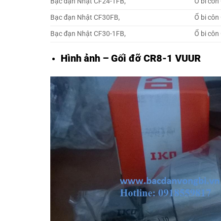
Bạc đạn Nhật CF24-1FB,
Ổ bi côn
Bạc đạn Nhật CF30FB,
Ổ bi côn
Bạc đạn Nhật CF30-1FB,
Ổ bi côn
Hình ảnh – Gối đỡ CR8-1 VUUR