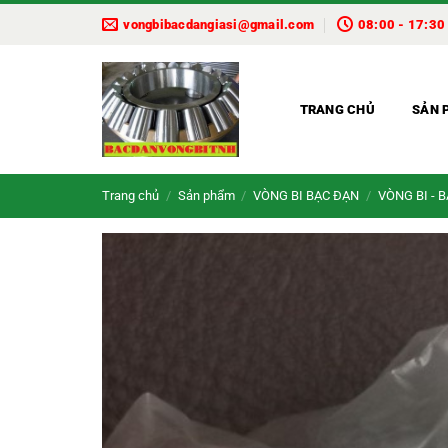
Bỏ
vongbibacdangiasi@gmail.com
08:00 - 17:30
qua
nội
dung
TRANG CHỦ
SẢN 
Trang chủ
/
Sản phẩm
/
VÒNG BI BẠC ĐẠN
/
VÒNG BI - 