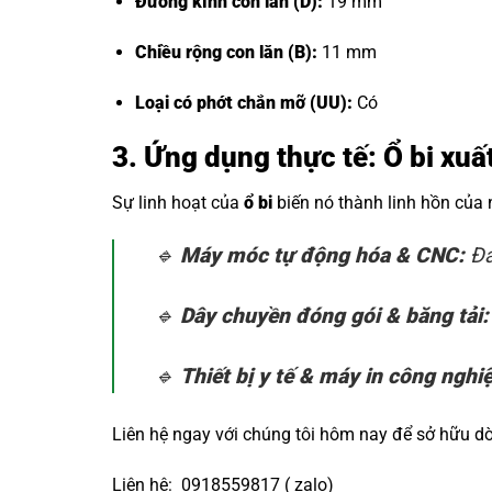
Đường kính con lăn (D):
19 mm
Chiều rộng con lăn (B):
11 mm
Loại có phớt chắn mỡ (UU):
Có
3. Ứng dụng thực tế: Ổ bi xu
Sự linh hoạt của
ổ bi
biến nó thành linh hồn của
🔹
Máy móc tự động hóa & CNC:
Đả
🔹
Dây chuyền đóng gói & băng tải:
🔹
Thiết bị y tế & máy in công nghi
Liên hệ ngay với chúng tôi hôm nay để sở hữu 
Liên hệ: 0918559817 ( zalo)