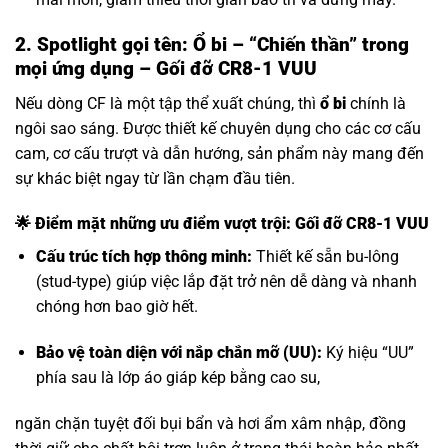
2. Spotlight gọi tên: Ổ bi – “Chiến thần” trong
mọi ứng dụng – Gối đỡ CR8-1 VUU
Nếu dòng CF là một tập thể xuất chúng, thì
ổ bi
chính là
ngôi sao sáng. Được thiết kế chuyên dụng cho các cơ cấu
cam, cơ cấu trượt và dẫn hướng, sản phẩm này mang đến
sự khác biệt ngay từ lần chạm đầu tiên.
🌟 Điểm mặt những ưu điểm vượt trội: Gối đỡ CR8-1 VUU
Cấu trúc tích hợp thông minh:
Thiết kế sẵn bu-lông
(stud-type) giúp việc lắp đặt trở nên dễ dàng và nhanh
chóng hơn bao giờ hết.
Bảo vệ toàn diện với nắp chắn mỡ (UU):
Ký hiệu “UU”
phía sau là lớp áo giáp kép bằng cao su,
ngăn chặn tuyệt đối bụi bẩn và hơi ẩm xâm nhập, đồng