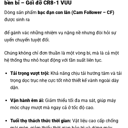
bền bỉ – Gối đỡ CR8-1 VUU
Dòng sản phẩm
bạc đạn con lăn
(Cam Follower – CF)
được sinh ra
để gánh vác những nhiệm vụ nặng nề nhưng đòi hỏi sự
uyển chuyển tuyệt đối.
Chúng không chỉ đơn thuần là một vòng bi, mà là cả một
hệ thống thu nhỏ hoạt động với tần suất liên tục.
Tải trọng vượt trội:
Khả năng chịu tải hướng tâm và tải
trọng dọc trục nhẹ cực tốt nhờ thiết kế vành ngoài dày
dặn.
Vận hành êm ái:
Giảm thiểu tối đa ma sát, giúp máy
móc chạy mượt mà ngay cả ở tốc độ cao.
Tuổi thọ thách thức thời gian:
Vật liệu cao cấp chống
mài mòn, giảm thiểu thời gian bảo trì và dừng máy.