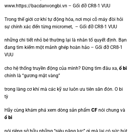
www.https://bacdanvongbi.vn – Gối đỡ CR8-1 VUU
Trong thế giới cơ khí tự động hóa, nơi mọi cỗ máy đòi hỏi
sự chính xác đến từng micromet, – Gối đỡ CR8-1 VUU
những chi tiết nhỏ bé thường lại là nhân tố quyết định. Bạn
đang tìm kiếm một mảnh ghép hoàn hảo – Gối đỡ CR8-1
VUU
cho hệ thống truyền động của mình? Đừng tìm đâu xa,
ổ bi
chính là “gương mặt vàng”
trong làng cơ khí mà các kỹ sư luôn ưu tiên săn đón.
O bi
tỳ
Hãy cùng khám phá xem dòng sản phẩm
CF
nói chung và
ổ bi
nói riêng sở hữu những “siêu năng lực” gì mà lại có sức hút