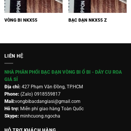
VÒNG BI NKX55
BẠC ĐẠN NKX55 Z
LIÊN HỆ
NHÀ PHÂN PHỐI BẠC ĐẠN VÒNG BI Ổ BI - DÂY CU ROA
GIÁ SỈ
Địa chỉ:
427 Phạm Văn Đồng, TP.HCM
Phone:
(Zalo) 0918559817
Mail:
vongbibacdangiasi@gmail.com
Hỗ trợ:
Miễn phí giao hàng Toàn Quốc
Skype:
minhcuong.ngocha
HỖ TRỢ KHÁCH HÀNG