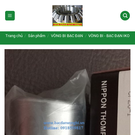
Bỏ
qua
nội
dung
Trang chủ
/
Sản phẩm
/
VÒNG BI BẠC ĐẠN
/
VÒNG BI - BẠC ĐẠN IKO