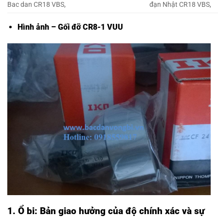
Bac dan CR18 VBS,
đạn Nhật CR18 VBS,
Hình ảnh – Gối đỡ CR8-1 VUU
1. Ổ bi: Bản giao hưởng của độ chính xác và sự