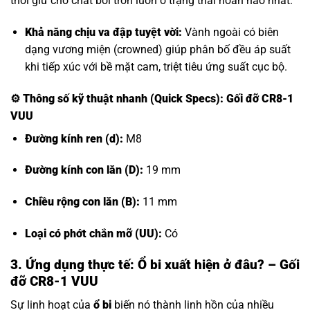
thời giữ cho chất bôi trơn luôn ở trạng thái hoàn hảo nhất.
Khả năng chịu va đập tuyệt vời:
Vành ngoài có biên
dạng vương miện (crowned) giúp phân bố đều áp suất
khi tiếp xúc với bề mặt cam, triệt tiêu ứng suất cục bộ.
⚙️
Thông số kỹ thuật nhanh (Quick Specs): Gối đỡ CR8-1
VUU
Đường kính ren (d):
M8
Đường kính con lăn (D):
19 mm
Chiều rộng con lăn (B):
11 mm
Loại có phớt chắn mỡ (UU):
Có
3. Ứng dụng thực tế: Ổ bi xuất hiện ở đâu? – Gối
đỡ CR8-1 VUU
Sự linh hoạt của
ổ bi
biến nó thành linh hồn của nhiều