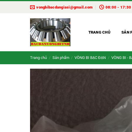
Bỏ
vongbibacdangiasi@gmail.com
08:00 - 17:30
qua
nội
dung
TRANG CHỦ
SẢN 
Trang chủ
/
Sản phẩm
/
VÒNG BI BẠC ĐẠN
/
VÒNG BI - 