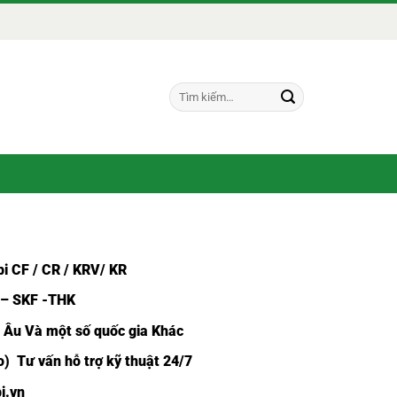
Tìm
kiếm:
i CF /
CR / KRV/ KR
 – SKF -THK
u Âu Và một số quốc gia Khác
) Tư vấn hỗ trợ kỹ thuật 24/7
i.vn