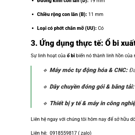
Đường kính con lăn (D):
19 mm
Chiều rộng con lăn (B):
11 mm
Loại có phớt chắn mỡ (UU):
Có
3. Ứng dụng thực tế: Ổ bi xu
Sự linh hoạt của
ổ bi
biến nó thành linh hồn của
🔹
Máy móc tự động hóa & CNC:
Đả
🔹
Dây chuyền đóng gói & băng tải:
🔹
Thiết bị y tế & máy in công nghi
Liên hệ ngay với chúng tôi hôm nay để sở hữu 
Liên hệ: 0918559817 ( zalo)