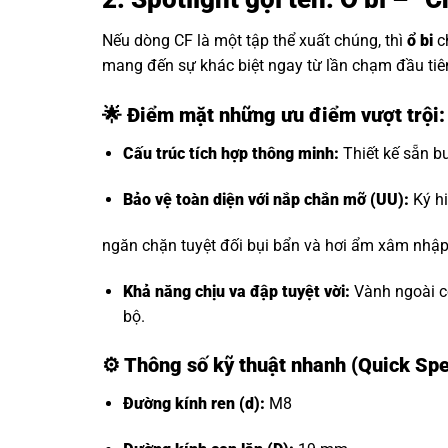
Nếu dòng CF là một tập thể xuất chúng, thì
ổ bi
c
mang đến sự khác biệt ngay từ lần chạm đầu tiê
🌟 Điểm mặt những ưu điểm vượt trội
Cấu trúc tích hợp thông minh:
Thiết kế sẵn bu
Bảo vệ toàn diện với nắp chắn mỡ (UU):
Ký hi
ngăn chặn tuyệt đối bụi bẩn và hơi ẩm xâm nhập, 
Khả năng chịu va đập tuyệt vời:
Vành ngoài có
bộ.
⚙️
Thông số kỹ thuật nhanh (Quick Sp
Đường kính ren (d):
M8