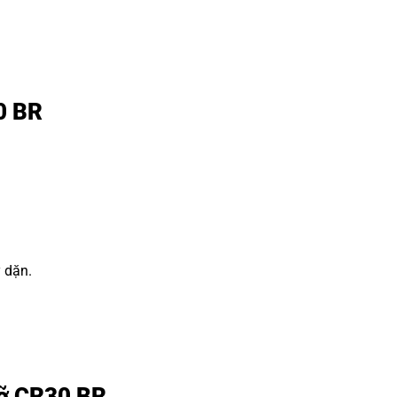
0 BR
y dặn.
 đỡ CR30 BR