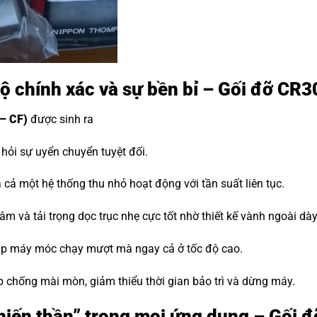
độ chính xác và sự bền bỉ – Gối đỡ CR3
– CF)
được sinh ra
ỏi sự uyển chuyển tuyệt đối.
cả một hệ thống thu nhỏ hoạt động với tần suất liên tục.
m và tải trọng dọc trục nhẹ cực tốt nhờ thiết kế vành ngoài dà
iúp máy móc chạy mượt mà ngay cả ở tốc độ cao.
p chống mài mòn, giảm thiểu thời gian bảo trì và dừng máy.
“Chiến thần” trong mọi ứng dụng – Gối