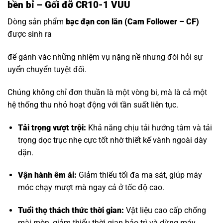
bền bỉ – Gối đỡ CR10-1 VUU
Dòng sản phẩm
bạc đạn con lăn
(Cam Follower – CF)
được sinh ra
để gánh vác những nhiệm vụ nặng nề nhưng đòi hỏi sự
uyển chuyển tuyệt đối.
Chúng không chỉ đơn thuần là một vòng bi, mà là cả một
hệ thống thu nhỏ hoạt động với tần suất liên tục.
Tải trọng vượt trội:
Khả năng chịu tải hướng tâm và tải
trọng dọc trục nhẹ cực tốt nhờ thiết kế vành ngoài dày
dặn.
Vận hành êm ái:
Giảm thiểu tối đa ma sát, giúp máy
móc chạy mượt mà ngay cả ở tốc độ cao.
Tuổi thọ thách thức thời gian:
Vật liệu cao cấp chống
mài mòn, giảm thiểu thời gian bảo trì và dừng máy.