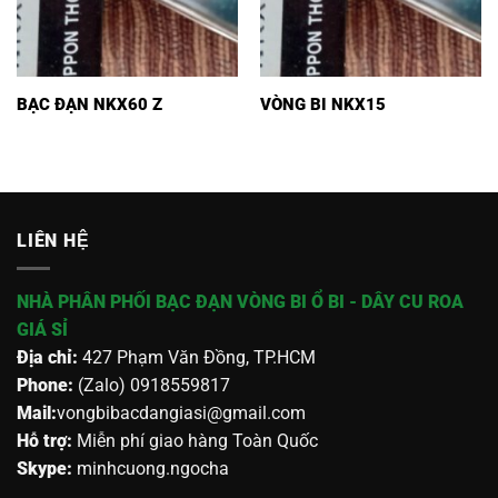
BẠC ĐẠN NKX60 Z
VÒNG BI NKX15
LIÊN HỆ
NHÀ PHÂN PHỐI BẠC ĐẠN VÒNG BI Ổ BI - DÂY CU ROA
GIÁ SỈ
Địa chỉ:
427 Phạm Văn Đồng, TP.HCM
Phone:
(Zalo) 0918559817
Mail:
vongbibacdangiasi@gmail.com
Hỗ trợ:
Miễn phí giao hàng Toàn Quốc
Skype:
minhcuong.ngocha