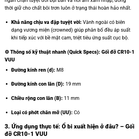
ngăn chặn tuyệt đối bụi bẩn và hơi ẩm xâm nhập, đồng
thời giữ cho chất bôi trơn luôn ở trạng thái hoàn hảo nhất.
Khả năng chịu va đập tuyệt vời:
Vành ngoài có biên
dạng vương miện (crowned) giúp phân bố đều áp suất
khi tiếp xúc với bề mặt cam, triệt tiêu ứng suất cục bộ.
⚙️
Thông số kỹ thuật nhanh (Quick Specs): Gối đỡ CR10-1
VUU
Đường kính ren (d):
M8
Đường kính con lăn (D):
19 mm
Chiều rộng con lăn (B):
11 mm
Loại có phớt chắn mỡ (UU):
Có
3. Ứng dụng thực tế: Ổ bi xuất hiện ở đâu? – Gối
đỡ CR10-1 VUU