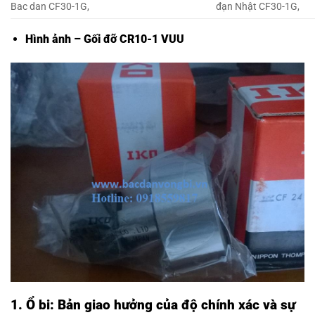
Bac dan CF30-1G,
đạn Nhật CF30-1G,
Hình ảnh – Gối đỡ CR10-1 VUU
1. Ổ bi: Bản giao hưởng của độ chính xác và sự