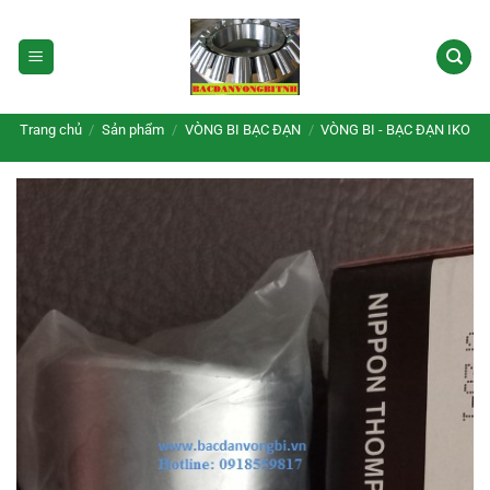
Bỏ
qua
nội
dung
Trang chủ
/
Sản phẩm
/
VÒNG BI BẠC ĐẠN
/
VÒNG BI - BẠC ĐẠN IKO