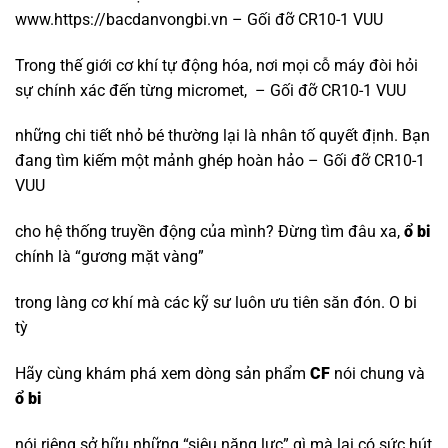
www.https://bacdanvongbi.vn – Gối đỡ CR10-1 VUU
Trong thế giới cơ khí tự động hóa, nơi mọi cỗ máy đòi hỏi
sự chính xác đến từng micromet, – Gối đỡ CR10-1 VUU
những chi tiết nhỏ bé thường lại là nhân tố quyết định. Bạn
đang tìm kiếm một mảnh ghép hoàn hảo – Gối đỡ CR10-1
VUU
cho hệ thống truyền động của mình? Đừng tìm đâu xa,
ổ bi
chính là “gương mặt vàng”
trong làng cơ khí mà các kỹ sư luôn ưu tiên săn đón.
O bi
tỳ
Hãy cùng khám phá xem dòng sản phẩm
CF
nói chung và
ổ bi
nói riêng sở hữu những “siêu năng lực” gì mà lại có sức hút