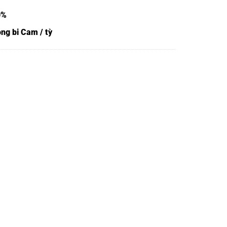
0%
ng bi Cam / tỳ