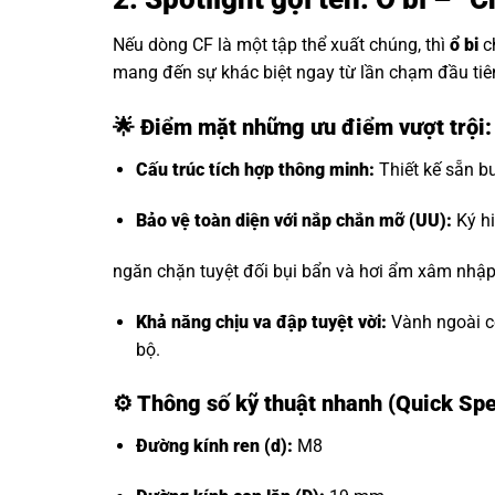
Nếu dòng CF là một tập thể xuất chúng, thì
ổ bi
c
mang đến sự khác biệt ngay từ lần chạm đầu tiê
🌟 Điểm mặt những ưu điểm vượt trội
Cấu trúc tích hợp thông minh:
Thiết kế sẵn bu
Bảo vệ toàn diện với nắp chắn mỡ (UU):
Ký hi
ngăn chặn tuyệt đối bụi bẩn và hơi ẩm xâm nhập, 
Khả năng chịu va đập tuyệt vời:
Vành ngoài có
bộ.
⚙️
Thông số kỹ thuật nhanh (Quick Sp
Đường kính ren (d):
M8