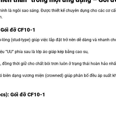
hính là ngôi sao sáng. Được thiết kế chuyên dụng cho các cơ c
n.
: Gối đỡ CF10-1
-lông (stud-type) giúp việc lắp đặt trở nên dễ dàng và nhanh ch
ệu “UU” phía sau là lớp áo giáp kép bằng cao su,
đồng thời giữ cho chất bôi trơn luôn ở trạng thái hoàn hảo nhấ
 biên dạng vương miện (crowned) giúp phân bố đều áp suất khi t
ecs): Gối đỡ CF10-1