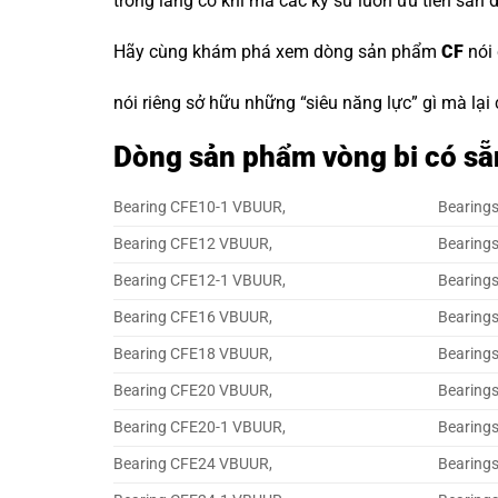
trong làng cơ khí mà các kỹ sư luôn ưu tiên săn 
Hãy cùng khám phá xem dòng sản phẩm
CF
nói
nói riêng sở hữu những “siêu năng lực” gì mà lại
Dòng sản phẩm vòng bi có sẵ
Bearing CFE10-1 VBUUR,
Bearing
Bearing CFE12 VBUUR,
Bearing
Bearing CFE12-1 VBUUR,
Bearing
Bearing CFE16 VBUUR,
Bearing
Bearing CFE18 VBUUR,
Bearing
Bearing CFE20 VBUUR,
Bearing
Bearing CFE20-1 VBUUR,
Bearing
Bearing CFE24 VBUUR,
Bearing