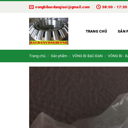
Bỏ
vongbibacdangiasi@gmail.com
08:00 - 17:30
qua
nội
dung
TRANG CHỦ
SẢN 
Trang chủ
/
Sản phẩm
/
VÒNG BI BẠC ĐẠN
/
VÒNG BI - 