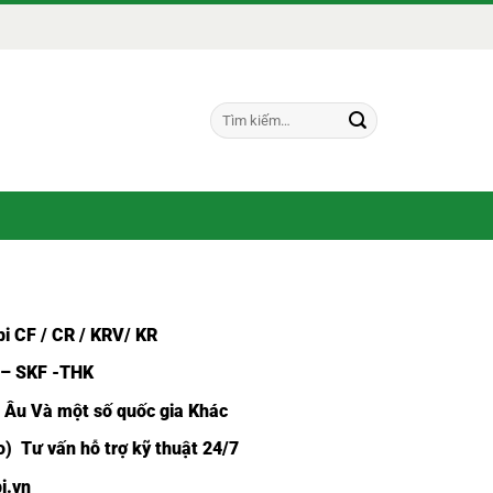
Tìm
kiếm:
i CF /
CR / KRV/ KR
 – SKF -THK
u Âu Và một số quốc gia Khác
) Tư vấn hỗ trợ kỹ thuật 24/7
i.vn