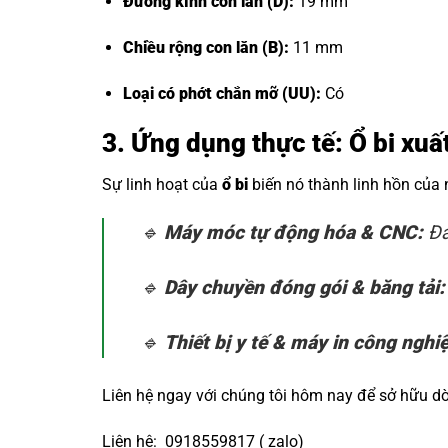
Đường kính con lăn (D):
19 mm
Chiều rộng con lăn (B):
11 mm
Loại có phớt chắn mỡ (UU):
Có
3. Ứng dụng thực tế: Ổ bi xu
Sự linh hoạt của
ổ bi
biến nó thành linh hồn của
🔹
Máy móc tự động hóa & CNC:
Đả
🔹
Dây chuyền đóng gói & băng tải:
🔹
Thiết bị y tế & máy in công nghi
Liên hệ ngay với chúng tôi hôm nay để sở hữu 
Liên hệ: 0918559817 ( zalo)