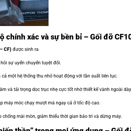
độ chính xác và sự bền bỉ – Gối đỡ CF1
– CF)
được sinh ra
ỏi sự uyển chuyển tuyệt đối.
cả một hệ thống thu nhỏ hoạt động với tần suất liên tục.
m và tải trọng dọc trục nhẹ cực tốt nhờ thiết kế vành ngoài dà
iúp máy móc chạy mượt mà ngay cả ở tốc độ cao.
p chống mài mòn, giảm thiểu thời gian bảo trì và dừng máy.
“Chiến thần” trong mọi ứng dụng – Gối 