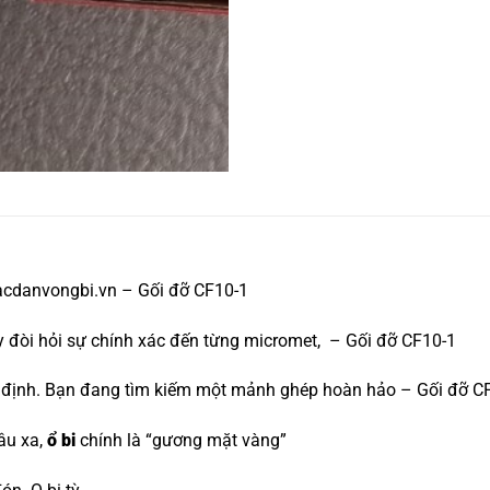
acdanvongbi.vn – Gối đỡ CF10-1
áy đòi hỏi sự chính xác đến từng micromet, – Gối đỡ CF10-1
yết định. Bạn đang tìm kiếm một mảnh ghép hoàn hảo – Gối đỡ C
âu xa,
ổ bi
chính là “gương mặt vàng”