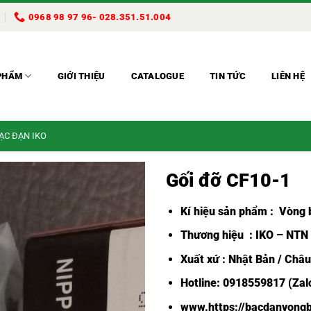
0968 98 97 96- 028.351.51.004
PHẨM
GIỚI THIỆU
CATALOGUE
TIN TỨC
LIÊN HỆ
BẠC ĐẠN IKO
Gối đỡ CF10-1
Kí hiệu sản phẩm :
Vòng b
Thương hiệu : IKO – NTN
Xuất xứ : Nhật Bản / Châ
Hotline: 0918559817 (Zalo
www.https://bacdanvongb