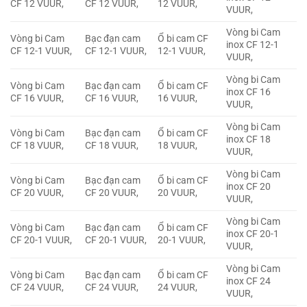
CF 12 VUUR,
CF 12 VUUR,
12 VUUR,
VUUR,
Vòng bi Cam
Vòng bi Cam
Bạc đạn cam
Ổ bi cam CF
inox CF 12-1
CF 12-1 VUUR,
CF 12-1 VUUR,
12-1 VUUR,
VUUR,
Vòng bi Cam
Vòng bi Cam
Bạc đạn cam
Ổ bi cam CF
inox CF 16
CF 16 VUUR,
CF 16 VUUR,
16 VUUR,
VUUR,
Vòng bi Cam
Vòng bi Cam
Bạc đạn cam
Ổ bi cam CF
inox CF 18
CF 18 VUUR,
CF 18 VUUR,
18 VUUR,
VUUR,
Vòng bi Cam
Vòng bi Cam
Bạc đạn cam
Ổ bi cam CF
inox CF 20
CF 20 VUUR,
CF 20 VUUR,
20 VUUR,
VUUR,
Vòng bi Cam
Vòng bi Cam
Bạc đạn cam
Ổ bi cam CF
inox CF 20-1
CF 20-1 VUUR,
CF 20-1 VUUR,
20-1 VUUR,
VUUR,
Vòng bi Cam
Vòng bi Cam
Bạc đạn cam
Ổ bi cam CF
inox CF 24
CF 24 VUUR,
CF 24 VUUR,
24 VUUR,
VUUR,