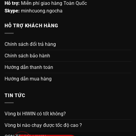
Hỗ trợ:
Miễn phí giao hàng Toàn Quốc
Skype:
minhcuong.ngocha
HỖ TRỢ KHÁCH HÀNG
Chính sách đổi trả hàng
Chính sách bảo hành
Hướng dẫn thanh toán
Hướng dẫn mua hàng
TIN TỨC
Vòng bi HIWIN có tốt không?
Vòng bi nào chạy được tốc độ cao ?