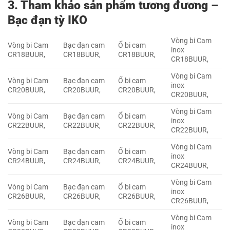
3. Tham khảo sản phẩm tương đương –
Bạc đạn tỳ IKO
Vòng bi Cam
Vòng bi Cam
Bạc đạn cam
Ổ bi cam
inox
CR18BUUR,
CR18BUUR,
CR18BUUR,
CR18BUUR,
Vòng bi Cam
Vòng bi Cam
Bạc đạn cam
Ổ bi cam
inox
CR20BUUR,
CR20BUUR,
CR20BUUR,
CR20BUUR,
Vòng bi Cam
Vòng bi Cam
Bạc đạn cam
Ổ bi cam
inox
CR22BUUR,
CR22BUUR,
CR22BUUR,
CR22BUUR,
Vòng bi Cam
Vòng bi Cam
Bạc đạn cam
Ổ bi cam
inox
CR24BUUR,
CR24BUUR,
CR24BUUR,
CR24BUUR,
Vòng bi Cam
Vòng bi Cam
Bạc đạn cam
Ổ bi cam
inox
CR26BUUR,
CR26BUUR,
CR26BUUR,
CR26BUUR,
Vòng bi Cam
Vòng bi Cam
Bạc đạn cam
Ổ bi cam
inox