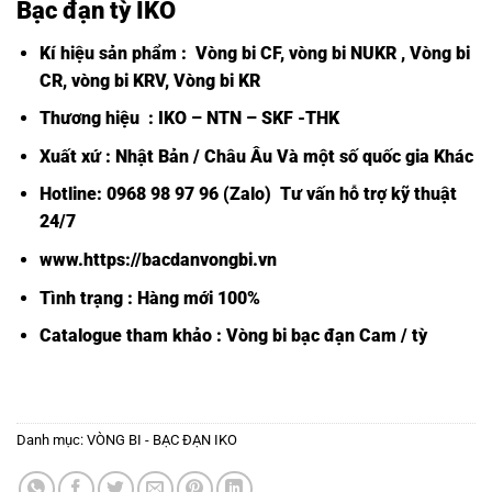
Bạc đạn tỳ IKO
Kí hiệu sản phẩm :
Vòng bi CF
,
vòng bi NUKR
,
Vòng bi
CR, vòng bi KRV, Vòng bi KR
Thương hiệu : IKO – NTN – SKF -THK
Xuất xứ : Nhật Bản / Châu Âu Và một số quốc gia Khác
Hotline: 0968 98 97 96 (Zalo) Tư vấn hỗ trợ kỹ thuật
24/7
www.https://bacdanvongbi.vn
Tình trạng : Hàng mới 100%
Catalogue tham khảo :
Vòng bi bạc đạn Cam / tỳ
Danh mục:
VÒNG BI - BẠC ĐẠN IKO