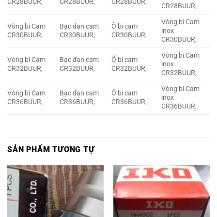
CR28BUUR,
CR28BUUR,
CR28BUUR,
CR28BUUR,
Vòng bi Cam
Vòng bi Cam
Bạc đạn cam
Ổ bi cam
inox
CR30BUUR,
CR30BUUR,
CR30BUUR,
CR30BUUR,
Vòng bi Cam
Vòng bi Cam
Bạc đạn cam
Ổ bi cam
inox
CR32BUUR,
CR32BUUR,
CR32BUUR,
CR32BUUR,
Vòng bi Cam
Vòng bi Cam
Bạc đạn cam
Ổ bi cam
inox
CR36BUUR,
CR36BUUR,
CR36BUUR,
CR36BUUR,
SẢN PHẨM TƯƠNG TỰ