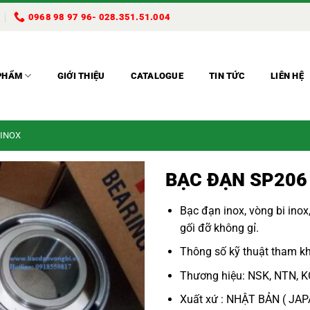
0968 98 97 96- 028.351.51.004
PHẨM
GIỚI THIỆU
CATALOGUE
TIN TỨC
LIÊN HỆ
 INOX
BẠC ĐẠN SP206
Bạc đạn inox
,
vòng bi inox
gối đỡ không gỉ.
Thông số kỹ thuật tham kh
Thương hiệu: NSK, NTN, K
Xuất xứ : NHẬT BẢN ( JA