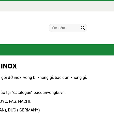
Tìm
kiếm:
 INOX
,
gối đỡ inox
,
vòng bi không gỉ
,
bạc đạn không gỉ
,
ảo tại “
catalogue
”
bacdanvongbi.vn
.
OYO, FAG, NACHI,
PAN), ĐỨC ( GERMANY)