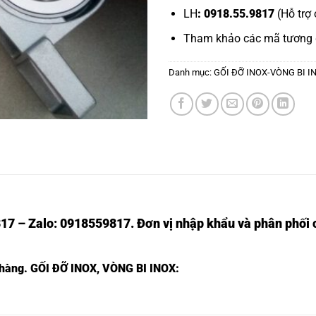
LH
: 0918.55.9817
(Hỗ trợ 
Tham khảo các mã tương
Danh mục:
GỐI ĐỠ INOX-VÒNG BI I
17 – Zalo: 0918559817. Đơn vị nhập khẩu và phân phối c
 hàng.
GỐI ĐỠ INOX, VÒNG BI INOX:
VÒNG BI SUKP311,
VÒNG BI P311,
VÒNG