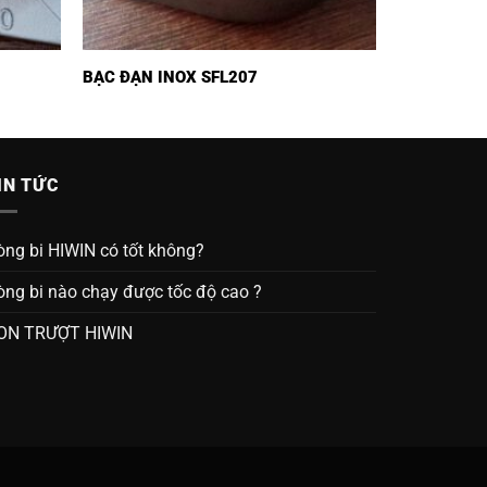
BẠC ĐẠN INOX SFL207
IN TỨC
òng bi HIWIN có tốt không?
òng bi nào chạy được tốc độ cao ?
ON TRƯỢT HIWIN