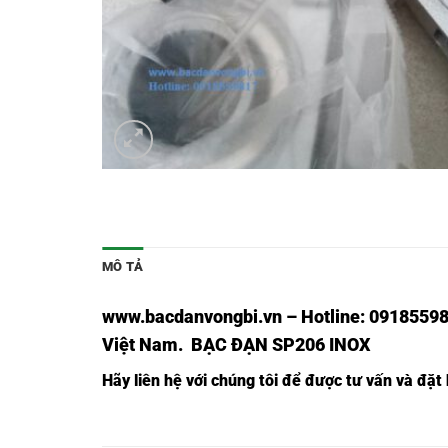
MÔ TẢ
www.bacdanvongbi.vn
–
Hotline: 09185598
Việt Nam
. BẠC ĐẠN SP206 INOX
Hãy liên hệ với chúng tôi để được tư vấn và đặt
VÒNG BI SP311,
VÒNG BI SUCP311,