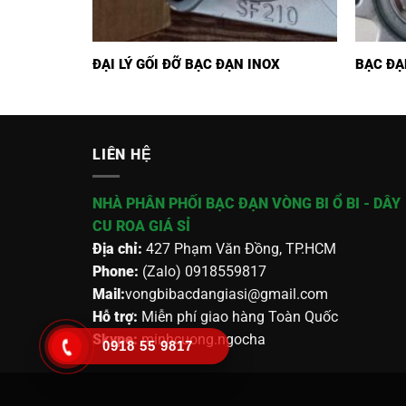
ĐẠI LÝ GỐI ĐỠ BẠC ĐẠN INOX
BẠC ĐẠ
LIÊN HỆ
NHÀ PHÂN PHỐI BẠC ĐẠN VÒNG BI Ổ BI - DÂY
CU ROA GIÁ SỈ
Địa chỉ:
427 Phạm Văn Đồng, TP.HCM
Phone:
(Zalo) 0918559817
Mail:
vongbibacdangiasi@gmail.com
Hỗ trợ:
Miễn phí giao hàng Toàn Quốc
Skype:
minhcuong.ngocha
0918 55 9817