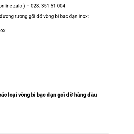
online zalo ) – 028. 351 51 004
 đương tương
gối đỡ vòng bi bạc đạn inox:
NOX
ác loại vòng bi bạc đạn gối đỡ hàng đầu
 BI UCP311,
VÒNG BI UKP311,