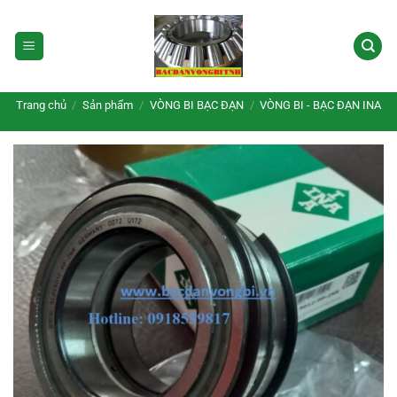
Bỏ
qua
nội
dung
Trang chủ
/
Sản phẩm
/
VÒNG BI BẠC ĐẠN
/
VÒNG BI - BẠC ĐẠN INA