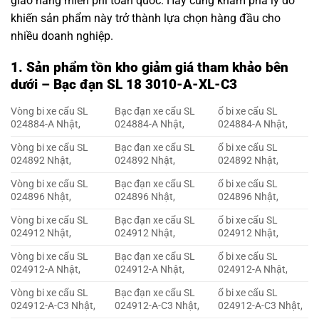
giao hàng miễn phí toàn quốc. Hãy cùng khám phá lý do
khiến sản phẩm này trở thành lựa chọn hàng đầu cho
nhiều doanh nghiệp.
1. Sản phẩm tồn kho giảm giá tham khảo bên
dưới – Bạc đạn SL 18 3010-A-XL-C3
Vòng bi xe cẩu SL
Bạc đạn xe cẩu SL
ổ bi xe cẩu SL
024884-A Nhật,
024884-A Nhật,
024884-A Nhật,
Vòng bi xe cẩu SL
Bạc đạn xe cẩu SL
ổ bi xe cẩu SL
024892 Nhật,
024892 Nhật,
024892 Nhật,
Vòng bi xe cẩu SL
Bạc đạn xe cẩu SL
ổ bi xe cẩu SL
024896 Nhật,
024896 Nhật,
024896 Nhật,
Vòng bi xe cẩu SL
Bạc đạn xe cẩu SL
ổ bi xe cẩu SL
024912 Nhật,
024912 Nhật,
024912 Nhật,
Vòng bi xe cẩu SL
Bạc đạn xe cẩu SL
ổ bi xe cẩu SL
024912-A Nhật,
024912-A Nhật,
024912-A Nhật,
Vòng bi xe cẩu SL
Bạc đạn xe cẩu SL
ổ bi xe cẩu SL
024912-A-C3 Nhật,
024912-A-C3 Nhật,
024912-A-C3 Nhật,