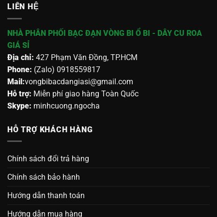
LIÊN HỆ
NHÀ PHÂN PHỐI BẠC ĐẠN VÒNG BI Ổ BI - DÂY CU ROA
GIÁ SỈ
Địa chỉ:
427 Phạm Văn Đồng, TP.HCM
Phone:
(Zalo) 0918559817
Mail:
vongbibacdangiasi@gmail.com
Hỗ trợ:
Miễn phí giao hàng Toàn Quốc
Skype:
minhcuong.ngocha
HỖ TRỢ KHÁCH HÀNG
Chính sách đổi trả hàng
Chính sách bảo hành
Hướng dẫn thanh toán
Hướng dẫn mua hàng