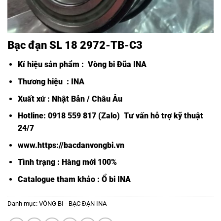
Bạc đạn SL 18 2972-TB-C3
Kí hiệu sản phẩm :
Vòng bi Đũa INA
Thương hiệu : INA
Xuất xứ : Nhật Bản / Châu Âu
Hotline: 0918 559 817 (Zalo) Tư vấn hỗ trợ kỹ thuật
24/7
www.https://bacdanvongbi.vn
Tình trạng : Hàng mới 100%
Catalogue tham khảo :
Ổ bi INA
Danh mục:
VÒNG BI - BẠC ĐẠN INA