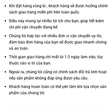
Khi đặt hàng vòng bi , khách hàng sẽ được hưởng chính
sách giao hàng miễn phí trên toàn quốc.
Điều này mang lại nhiều lợi ích cho bạn, giúp tiết kiệm
chi phí vận chuyển đáng kể.
Chúng tôi hợp tác với nhiều đơn vị vận chuyển uy tín,
đảm bảo đơn hàng của bạn sẽ được giao nhanh chóng
và an toàn.
Thời gian giao hàng chỉ mất từ 1-3 ngày làm việc, tùy
thuộc vào vị trí của bạn.
Ngoài ra, chúng tôi cũng có chính sách đổi trả linh hoạt
nếu sản phẩm không đáp ứng được yêu cầu.
Khách hàng hoàn toàn có thể yên tâm khi lựa chọn sản
phẩm của chúng tôi.