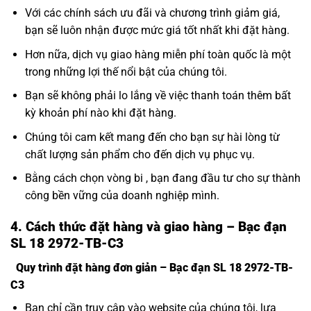
Với các chính sách ưu đãi và chương trình giảm giá,
bạn sẽ luôn nhận được mức giá tốt nhất khi đặt hàng.
Hơn nữa, dịch vụ giao hàng miễn phí toàn quốc là một
trong những lợi thế nổi bật của chúng tôi.
Bạn sẽ không phải lo lắng về việc thanh toán thêm bất
kỳ khoản phí nào khi đặt hàng.
Chúng tôi cam kết mang đến cho bạn sự hài lòng từ
chất lượng sản phẩm cho đến dịch vụ phục vụ.
Bằng cách chọn vòng bi , bạn đang đầu tư cho sự thành
công bền vững của doanh nghiệp mình.
4. Cách thức đặt hàng và giao hàng – Bạc đạn
SL 18 2972-TB-C3
Quy trình đặt hàng đơn giản – Bạc đạn SL 18 2972-TB-
C3
Bạn chỉ cần truy cập vào website của chúng tôi, lựa