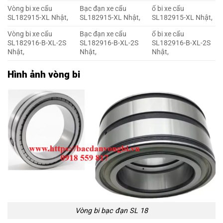
Vòng bi xe cẩu
Bạc đạn xe cẩu
ổ bi xe cẩu
SL182915-XL Nhật,
SL182915-XL Nhật,
SL182915-XL Nhật,
Vòng bi xe cẩu
Bạc đạn xe cẩu
ổ bi xe cẩu
SL182916-B-XL-2S
SL182916-B-XL-2S
SL182916-B-XL-2S
Nhật,
Nhật,
Nhật,
Hình ảnh vòng bi
Vòng bi bạc đạn SL 18