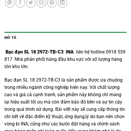
MÔ TẢ
Bạc đạn SL 18 2972-TB-C3 INA
liên hệ hotline 0918 559
817 Nhà phân phối hàng đầu khu vực với số lượng hàng
tôn kho lớn.
Bạc đạn SL 18 2972-TB-C3 là sản phẩm được ưa chuộng
trong nhiều ngành công nghiệp hiện nay. Với chất lượng
cao và giá cả cạnh tranh, sản phẩm này không chỉ mang
lại hiệu suất tối ưu mà còn đảm bảo độ bền và sự tin cậy
trong quá trình sử dụng. Bài viết này sẽ cung cấp thông tin
chi tiết về đặc điểm kỹ thuật, ứng dụng,lý do bạn nên chọn
vòng bi INA
, cũng như các bước đặt hàng và chính sách