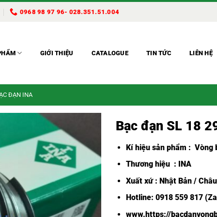
0968 98 97 96- 028.351.51.004
PHẨM
GIỚI THIỆU
CATALOGUE
TIN TỨC
LIÊN HỆ
BẠC ĐẠN INA
Bạc đạn SL 18 
Kí hiệu sản phẩm :
Vòng b
Thương hiệu : INA
Xuất xứ : Nhật Bản / Châ
Hotline: 0918 559 817 (Za
www.https://bacdanvongb