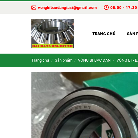
Bỏ
vongbibacdangiasi@gmail.com
08:00 - 17:30
qua
nội
dung
TRANG CHỦ
SẢN 
Trang chủ
/
Sản phẩm
/
VÒNG BI BẠC ĐẠN
/
VÒNG BI - 