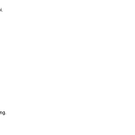
i.
ng.