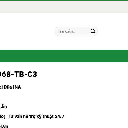
Tìm
kiếm:
2968-TB-C3
i Đũa INA
u Âu
lo) Tư vấn hỗ trợ kỹ thuật 24/7
i.vn