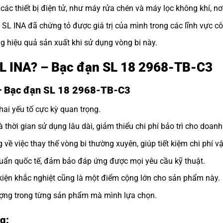
ác thiết bị điện tử, như máy rửa chén và máy lọc không khí, nơ
i SL INA đã chứng tỏ được giá trị của mình trong các lĩnh vực c
g hiệu quả sản xuất khi sử dụng vòng bi này.
 SL INA? – Bạc đạn SL 18 2968-TB-C3
 – Bạc đạn SL 18 2968-TB-C3
hai yếu tố cực kỳ quan trọng.
à thời gian sử dụng lâu dài, giảm thiểu chi phí bảo trì cho doanh
 về việc thay thế vòng bi thường xuyên, giúp tiết kiệm chi phí v
uẩn quốc tế, đảm bảo đáp ứng được mọi yêu cầu kỹ thuật.
kiện khắc nghiệt cũng là một điểm cộng lớn cho sản phẩm này.
lượng trong từng sản phẩm mà mình lựa chọn.
g: