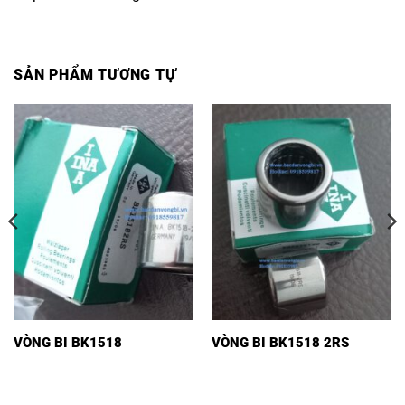
SẢN PHẨM TƯƠNG TỰ
VÒNG BI BK1518
VÒNG BI BK1518 2RS