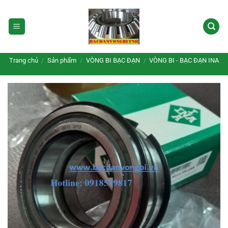
Bỏ
qua
nội
dung
Trang chủ
/
Sản phẩm
/
VÒNG BI BẠC ĐẠN
/
VÒNG BI - BẠC ĐẠN INA