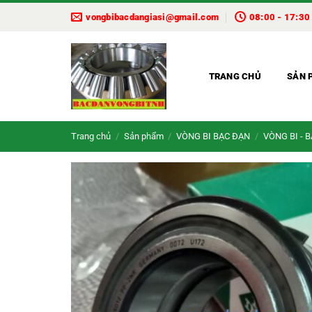
Bỏ
vongbibacdangiasi@gmail.com
08:00 - 17:30
qua
nội
dung
TRANG CHỦ
SẢN 
Trang chủ
/
Sản phẩm
/
VÒNG BI BẠC ĐẠN
/
VÒNG BI - 