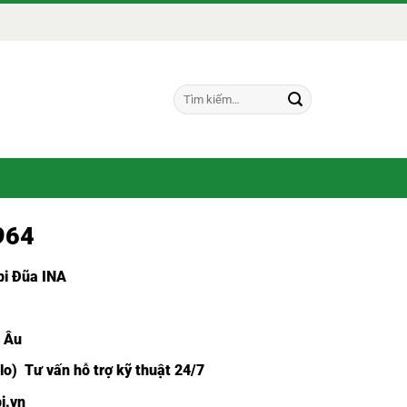
Tìm
kiếm:
964
i Đũa INA
u Âu
lo) Tư vấn hỗ trợ kỹ thuật 24/7
i.vn