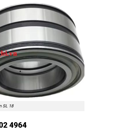
n SL 18
L 02 4964