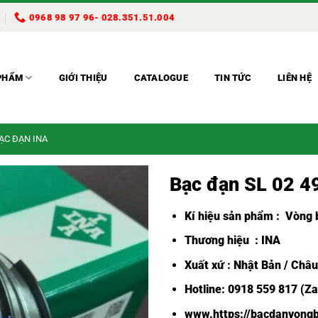
0968 98 97 96- 028.351.51.004
PHẨM
GIỚI THIỆU
CATALOGUE
TIN TỨC
LIÊN HỆ
BẠC ĐẠN INA
Bạc đạn SL 02 4
Kí hiệu sản phẩm :
Vòng b
Thương hiệu : INA
Xuất xứ : Nhật Bản / Châ
Hotline: 0918 559 817 (Za
www.https://bacdanvongb