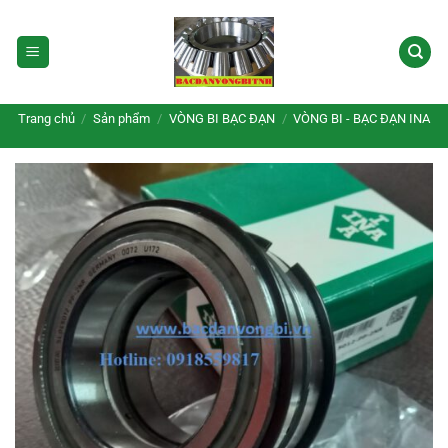
Bỏ
qua
nội
dung
Trang chủ
/
Sản phẩm
/
VÒNG BI BẠC ĐẠN
/
VÒNG BI - BẠC ĐẠN INA