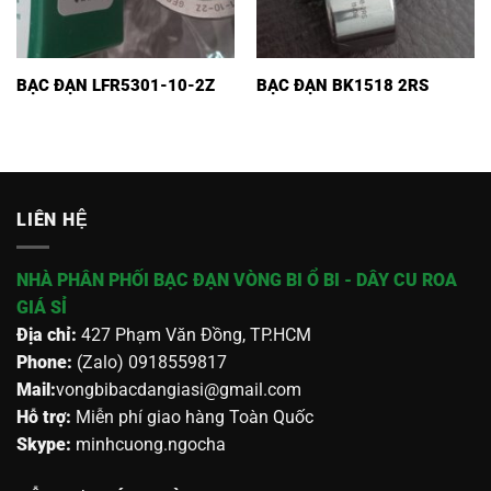
BẠC ĐẠN LFR5301-10-2Z
BẠC ĐẠN BK1518 2RS
LIÊN HỆ
NHÀ PHÂN PHỐI BẠC ĐẠN VÒNG BI Ổ BI - DÂY CU ROA
GIÁ SỈ
Địa chỉ:
427 Phạm Văn Đồng, TP.HCM
Phone:
(Zalo) 0918559817
Mail:
vongbibacdangiasi@gmail.com
Hỗ trợ:
Miễn phí giao hàng Toàn Quốc
Skype:
minhcuong.ngocha