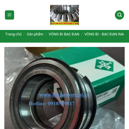
Bỏ
qua
nội
dung
Trang chủ
/
Sản phẩm
/
VÒNG BI BẠC ĐẠN
/
VÒNG BI - BẠC ĐẠN INA