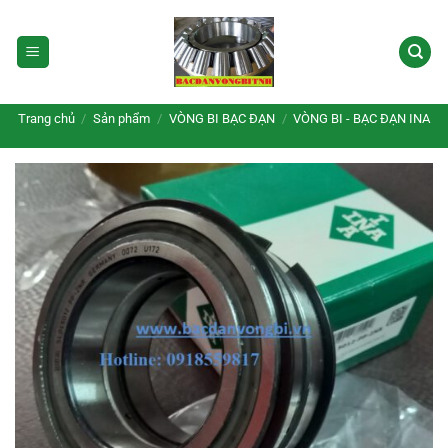
Bỏ
qua
nội
dung
Trang chủ
/
Sản phẩm
/
VÒNG BI BẠC ĐẠN
/
VÒNG BI - BẠC ĐẠN INA