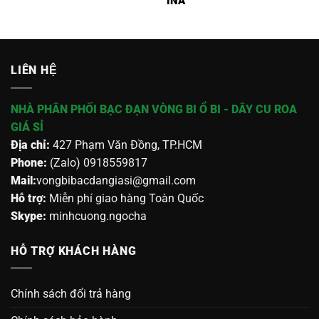
INA
LIÊN HỆ
NHÀ PHÂN PHỐI BẠC ĐẠN VÒNG BI Ổ BI - DÂY CU ROA
GIÁ SỈ
Địa chỉ:
427 Phạm Văn Đồng, TP.HCM
Phone:
(Zalo) 0918559817
Mail:
vongbibacdangiasi@gmail.com
Hỗ trợ:
Miễn phí giao hàng Toàn Quốc
Skype:
minhcuong.ngocha
HỖ TRỢ KHÁCH HÀNG
Chính sách đổi trả hàng