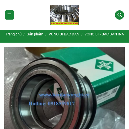
Bỏ
qua
nội
dung
Trang chủ
/
Sản phẩm
/
VÒNG BI BẠC ĐẠN
/
VÒNG BI - BẠC ĐẠN INA