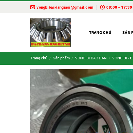
Bỏ
vongbibacdangiasi@gmail.com
08:00 - 17:30
qua
nội
dung
TRANG CHỦ
SẢN 
Trang chủ
/
Sản phẩm
/
VÒNG BI BẠC ĐẠN
/
VÒNG BI - 