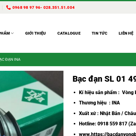
0968 98 97 96- 028.351.51.004
PHẨM
GIỚI THIỆU
CATALOGUE
TIN TỨC
LIÊN HỆ
BẠC ĐẠN INA
Bạc đạn SL 01 
Kí hiệu sản phẩm :
Vòng b
Thương hiệu : INA
Xuất xứ : Nhật Bản / Châ
Hotline: 0918 559 817 (Za
www.https://bacdanvongb