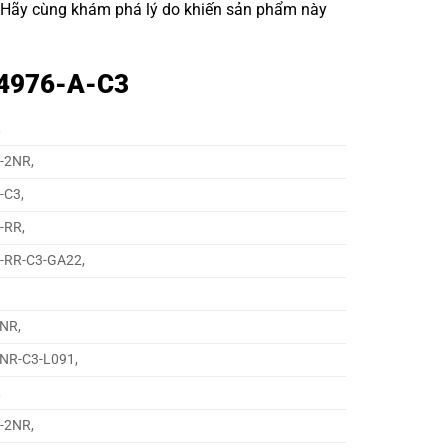
. Hãy cùng khám phá lý do khiến sản phẩm này
1 4976-A-C3
,
-2NR,
-C3,
-RR,
P-RR-C3-GA22,
2NR,
2NR-C3-L091,
,
-2NR,