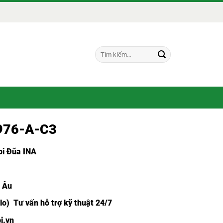
Tìm
kiếm:
4976-A-C3
i Đũa INA
u Âu
lo) Tư vấn hỗ trợ kỹ thuật 24/7
i.vn