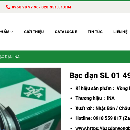
0968 98 97 96- 028.351.51.004
PHẨM
GIỚI THIỆU
CATALOGUE
TIN TỨC
LIÊN HỆ
BẠC ĐẠN INA
Bạc đạn SL 01 4
Kí hiệu sản phẩm :
Vòng b
Thương hiệu : INA
Xuất xứ : Nhật Bản / Châ
Hotline: 0918 559 817 (Za
www.https://bacdanvongb