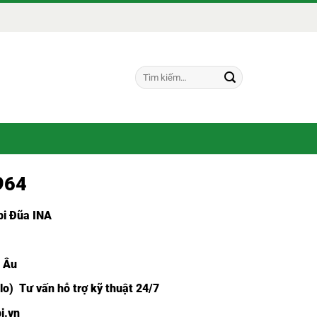
Tìm
kiếm:
964
i Đũa INA
u Âu
lo) Tư vấn hỗ trợ kỹ thuật 24/7
i.vn