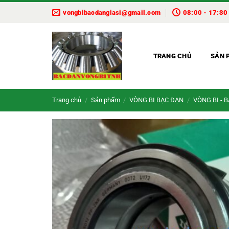
Bỏ
vongbibacdangiasi@gmail.com
08:00 - 17:30
qua
nội
dung
TRANG CHỦ
SẢN 
Trang chủ
/
Sản phẩm
/
VÒNG BI BẠC ĐẠN
/
VÒNG BI - 