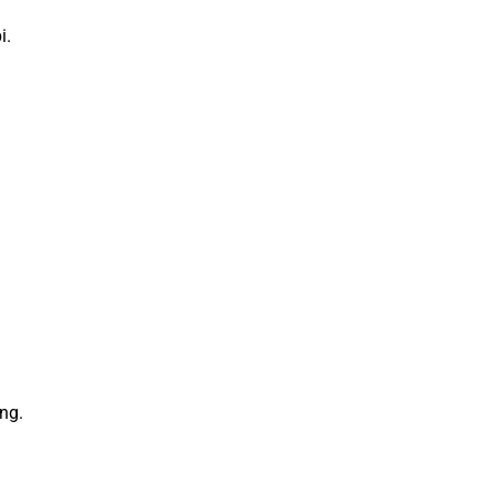
i.
ng.