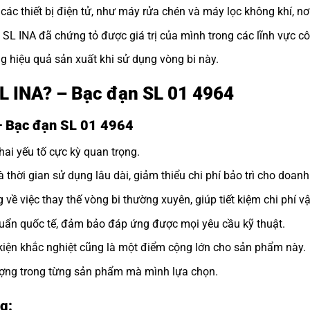
ác thiết bị điện tử, như máy rửa chén và máy lọc không khí, nơ
i SL INA đã chứng tỏ được giá trị của mình trong các lĩnh vực c
g hiệu quả sản xuất khi sử dụng vòng bi này.
SL INA? – Bạc đạn SL 01 4964
– Bạc đạn SL 01 4964
hai yếu tố cực kỳ quan trọng.
à thời gian sử dụng lâu dài, giảm thiểu chi phí bảo trì cho doanh
 về việc thay thế vòng bi thường xuyên, giúp tiết kiệm chi phí v
uẩn quốc tế, đảm bảo đáp ứng được mọi yêu cầu kỹ thuật.
kiện khắc nghiệt cũng là một điểm cộng lớn cho sản phẩm này.
lượng trong từng sản phẩm mà mình lựa chọn.
g: