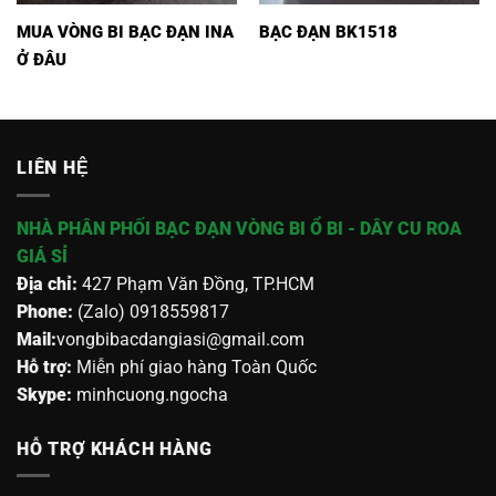
MUA VÒNG BI BẠC ĐẠN INA
BẠC ĐẠN BK1518
Ở ĐÂU
LIÊN HỆ
NHÀ PHÂN PHỐI BẠC ĐẠN VÒNG BI Ổ BI - DÂY CU ROA
GIÁ SỈ
Địa chỉ:
427 Phạm Văn Đồng, TP.HCM
Phone:
(Zalo) 0918559817
Mail:
vongbibacdangiasi@gmail.com
Hỗ trợ:
Miễn phí giao hàng Toàn Quốc
Skype:
minhcuong.ngocha
HỖ TRỢ KHÁCH HÀNG