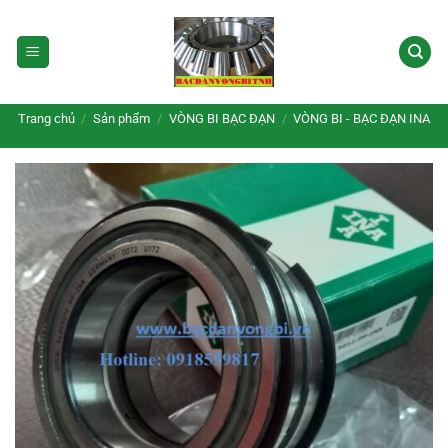
Bỏ
qua
nội
dung
Trang chủ
/
Sản phẩm
/
VÒNG BI BẠC ĐẠN
/
VÒNG BI - BẠC ĐẠN INA