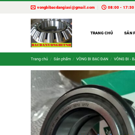
Bỏ
vongbibacdangiasi@gmail.com
08:00 - 17:30
qua
nội
dung
TRANG CHỦ
SẢN 
Trang chủ
/
Sản phẩm
/
VÒNG BI BẠC ĐẠN
/
VÒNG BI - 