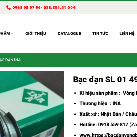
0968 98 97 96- 028.351.51.004
PHẨM
GIỚI THIỆU
CATALOGUE
TIN TỨC
LIÊN HỆ
BẠC ĐẠN INA
Bạc đạn SL 01 
Kí hiệu sản phẩm :
Vòng b
Thương hiệu : INA
Xuất xứ : Nhật Bản / Châ
Hotline: 0918 559 817 (Za
www.https://bacdanvongb