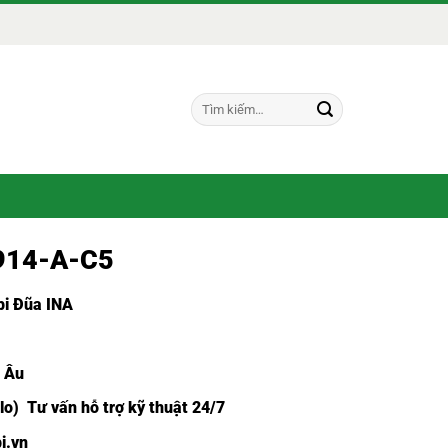
Tìm
kiếm:
4914-A-C5
i Đũa INA
u Âu
lo) Tư vấn hỗ trợ kỹ thuật 24/7
i.vn