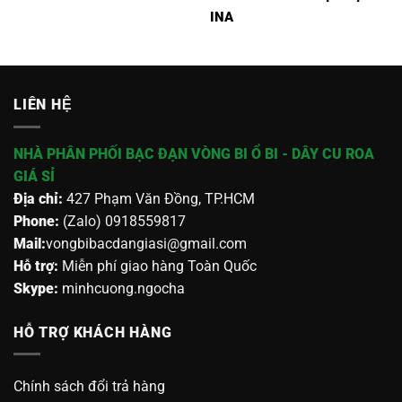
INA
LIÊN HỆ
NHÀ PHÂN PHỐI BẠC ĐẠN VÒNG BI Ổ BI - DÂY CU ROA
GIÁ SỈ
Địa chỉ:
427 Phạm Văn Đồng, TP.HCM
Phone:
(Zalo) 0918559817
Mail:
vongbibacdangiasi@gmail.com
Hỗ trợ:
Miễn phí giao hàng Toàn Quốc
Skype:
minhcuong.ngocha
HỖ TRỢ KHÁCH HÀNG
Chính sách đổi trả hàng