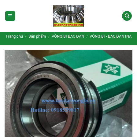
Bỏ
qua
nội
dung
Trang chủ
/
Sản phẩm
/
VÒNG BI BẠC ĐẠN
/
VÒNG BI - BẠC ĐẠN INA