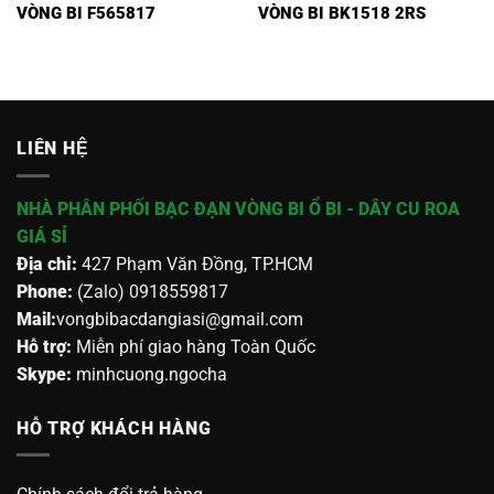
VÒNG BI F565817
VÒNG BI BK1518 2RS
LIÊN HỆ
NHÀ PHÂN PHỐI BẠC ĐẠN VÒNG BI Ổ BI - DÂY CU ROA
GIÁ SỈ
Địa chỉ:
427 Phạm Văn Đồng, TP.HCM
Phone:
(Zalo) 0918559817
Mail:
vongbibacdangiasi@gmail.com
Hỗ trợ:
Miễn phí giao hàng Toàn Quốc
Skype:
minhcuong.ngocha
HỖ TRỢ KHÁCH HÀNG