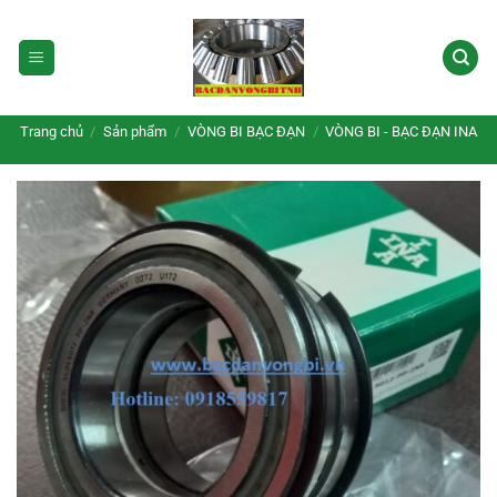
Bỏ
qua
nội
dung
Trang chủ
/
Sản phẩm
/
VÒNG BI BẠC ĐẠN
/
VÒNG BI - BẠC ĐẠN INA