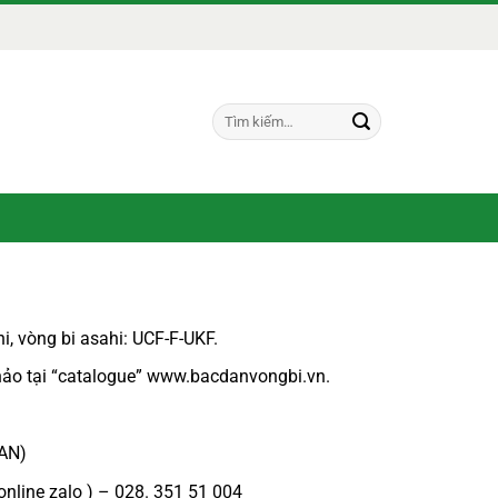
Tìm
kiếm:
i,
vòng bi asahi:
UCF-F-UKF.
ảo tại “
catalogue
”
www.bacdanvongbi.vn.
PAN)
online zalo ) – 028. 351 51 004