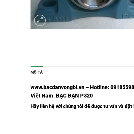
MÔ TẢ
www.bacdanvongbi.vn
–
Hotline: 09185598
Việt Nam
. BẠC ĐẠN P320
Hãy liên hệ với chúng tôi để được tư vấn và đặt
GỐI ĐỠ BẠC ĐẠN P215,
GỐI ĐỠ BẠC ĐẠN UCP
GỐI ĐỠ BẠC ĐẠN P216,
GỐI ĐỠ BẠC ĐẠN UCP