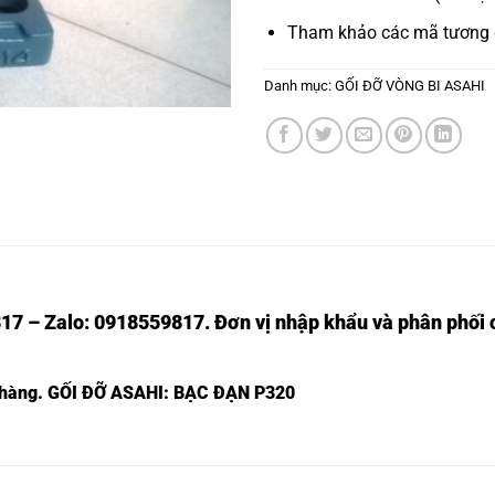
Tham khảo các mã tương
Danh mục:
GỐI ĐỠ VÒNG BI ASAHI
17 – Zalo: 0918559817. Đơn vị nhập khẩu và phân phối c
 hàng.
GỐI ĐỠ ASAHI: BẠC ĐẠN P320
215,
GỐI ĐỠ BẠC ĐẠN UKP215,
VÒNG BI P215,
216,
GỐI ĐỠ BẠC ĐẠN UKP216,
VÒNG BI P216,