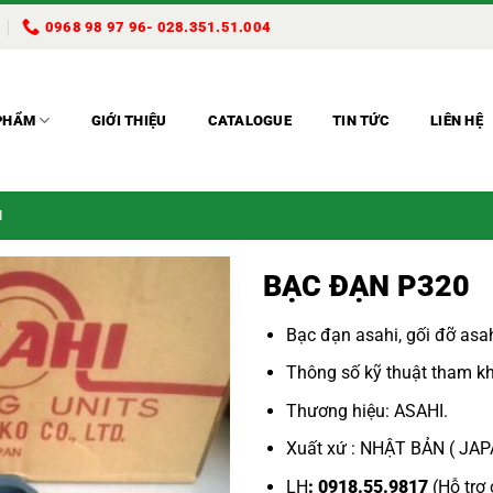
0968 98 97 96- 028.351.51.004
PHẨM
GIỚI THIỆU
CATALOGUE
TIN TỨC
LIÊN HỆ
I
BẠC ĐẠN P320
Bạc đạn asahi,
gối đỡ asah
Thông số kỹ thuật tham kh
Thương hiệu: ASAHI.
Xuất xứ : NHẬT BẢN ( JA
LH
: 0918.55.9817
(Hỗ trợ 