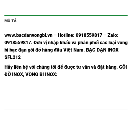
MÔ TẢ
www.bacdanvongbi.vn
–
Hotline: 0918559817 – Zalo:
0918559817. Đơn vị nhập khẩu và phân phối các loại vòng
bi bạc đạn gối đỡ hàng đầu Việt Nam
. BẠC ĐẠN INOX
SFL212
Hãy liên hệ với chúng tôi để được tư vấn và đặt hàng.
GỐI
ĐỠ INOX, VÒNG BI INOX:
BẠC
BẠC ĐẠN
BẠC ĐẠN
VÒNG
ĐẠN
VÒNG BI
VÒNG BI
INOX
INOX
BI
INOX
UCFL215,
UKFL215,
UCFL215,
UKFL215,
FL215,
FL215,
BẠC
BẠC ĐẠN
BẠC ĐẠN
VÒNG
ĐẠN
VÒNG BI
VÒNG BI
INOX
INOX
BI
INOX
UCFL216,
UKFL216,
UCFL216,
UKFL216,
FL216,
FL216,