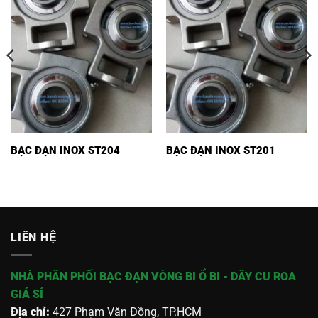
BẠC ĐẠN INOX ST204
BẠC ĐẠN INOX ST201
LIÊN HỆ
NHÀ PHÂN PHỐI BẠC ĐẠN VÒNG BI Ổ BI - DÂY CU ROA
GIÁ SỈ
Địa chỉ:
427 Phạm Văn Đồng, TP.HCM