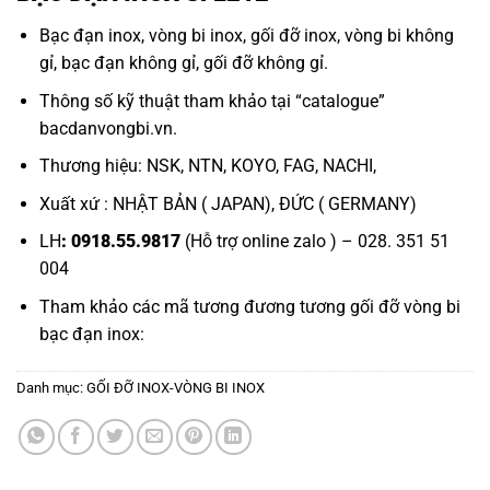
Bạc đạn inox
,
vòng bi inox
,
gối đỡ inox
,
vòng bi không
gỉ
,
bạc đạn không gỉ
,
gối đỡ không gỉ.
Thông số kỹ thuật tham khảo tại “
catalogue
”
bacdanvongbi.vn
.
Thương hiệu: NSK, NTN, KOYO, FAG, NACHI,
Xuất xứ : NHẬT BẢN ( JAPAN), ĐỨC ( GERMANY)
LH
: 0918.55.9817
(Hỗ trợ online zalo ) – 028. 351 51
004
Tham khảo các mã tương đương tương
gối đỡ vòng bi
bạc đạn inox:
Danh mục:
GỐI ĐỠ INOX-VÒNG BI INOX