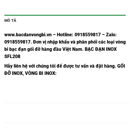
MÔ TẢ
www.bacdanvongbi.vn
–
Hotline: 0918559817 – Zalo:
0918559817. Đơn vị nhập khẩu và phân phối các loại vòng
bi bạc đạn gối đỡ hàng đầu Việt Nam
. BẠC ĐẠN INOX
SFL208
Hãy liên hệ với chúng tôi để được tư vấn và đặt hàng.
GỐI
ĐỠ INOX, VÒNG BI INOX:
VÒNG
VÒNG BI
VÒNG BI
VÒNG
VÒNG BI
VÒNG BI
BI INOX
INOX
INOX
BI
UCFL201,
UKFL201,
SFL201,
SUCFL201,
SUKFL201,
FL201,
VÒNG
VÒNG BI
VÒNG BI
VÒNG
VÒNG BI
VÒNG BI
BI INOX
INOX
INOX
BI
UCFL202,
UKFL202,
SFL202,
SUCFL202,
SUKFL202,
FL202,
VÒNG
VÒNG BI
VÒNG BI
VÒNG