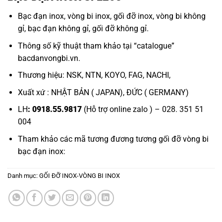
Bạc đạn inox
,
vòng bi inox
,
gối đỡ inox
,
vòng bi không
gỉ
,
bạc đạn không gỉ
,
gối đỡ không gỉ.
Thông số kỹ thuật tham khảo tại “
catalogue
”
bacdanvongbi.vn
.
Thương hiệu: NSK, NTN, KOYO, FAG, NACHI,
Xuất xứ : NHẬT BẢN ( JAPAN), ĐỨC ( GERMANY)
LH
: 0918.55.9817
(Hỗ trợ online zalo ) – 028. 351 51
004
Tham khảo các mã tương đương tương
gối đỡ vòng bi
bạc đạn inox:
Danh mục:
GỐI ĐỠ INOX-VÒNG BI INOX