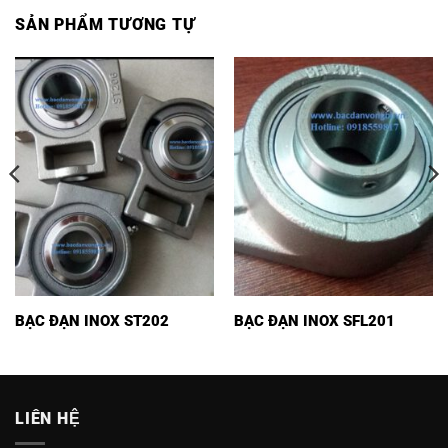
SẢN PHẨM TƯƠNG TỰ
BẠC ĐẠN INOX ST202
BẠC ĐẠN INOX SFL201
LIÊN HỆ